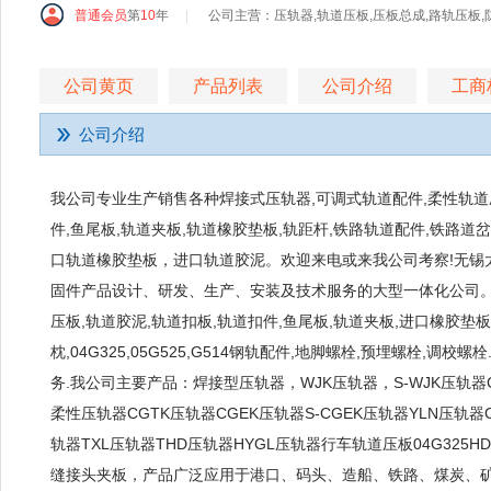
普通会员
第
10
年
|
公司主营：压轨器,轨道压板,压板总成,路轨压板,
公司黄页
产品列表
公司介绍
工商
公司介绍
我公司专业生产销售各种焊接式压轨器,可调式轨道配件,柔性轨道压
件,鱼尾板,轨道夹板,轨道橡胶垫板,轨距杆,铁路轨道配件,铁路道
口轨道橡胶垫板，进口轨道胶泥。欢迎来电或来我公司考察!无锡
固件产品设计、研发、生产、安装及技术服务的大型一体化公司。
压板,轨道胶泥,轨道扣板,轨道扣件,鱼尾板,轨道夹板,进口橡胶垫板,
枕,04G325,05G525,G514钢轨配件,地脚螺栓,预埋螺栓,
务.我公司主要产品：焊接型压轨器，WJK压轨器，S-WJK压轨器
柔性压轨器CGTK压轨器CGEK压轨器S-CGEK压轨器YLN压轨器C
轨器TXL压轨器THD压轨器HYGL压轨器行车轨道压板04G325HD
缝接头夹板，产品广泛应用于港口、码头、造船、铁路、煤炭、矿山