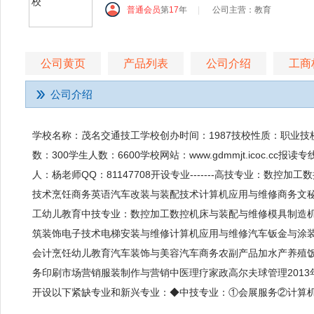
普通会员
第
17
年
|
公司主营：教育
公司黄页
产品列表
公司介绍
工商
公司介绍
学校名称：茂名交通技工学校创办时间：1987技校性质：职业
数：300学生人数：6600学校网站：www.gdmmjt.icoc.cc报读专线：
人：杨老师QQ：81147708开设专业-------高技专业：数
技术烹饪商务英语汽车改装与装配技术计算机应用与维修商务文
工幼儿教育中技专业：数控加工数控机床与装配与维修模具制造
筑装饰电子技术电梯安装与维修计算机应用与维修汽车钣金与涂
会计烹饪幼儿教育汽车装饰与美容汽车商务农副产品加水产养殖
务印刷市场营销服装制作与营销中医理疗家政高尔夫球管理201
开设以下紧缺专业和新兴专业：◆中技专业：①会展服务②计算机