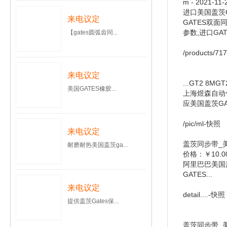
m - 2021-11
进口美国盖茨GA
来电议定
GATES双面同步
参数,进口GATE
【gates圆弧齿同...
/products/71
来电议定
...GT2 8
美国GATES橡胶...
上海煜森自动化
应美国盖茨GA
/pic/ml-快照
来电议定
盖茨同步带_美国
耐磨耐热美国盖茨ga...
价格：￥10.0
阿里巴巴美国盖
GATES...
来电议定
detail....-快照
提供盖茨Gates保...
盖茨同步带_美国