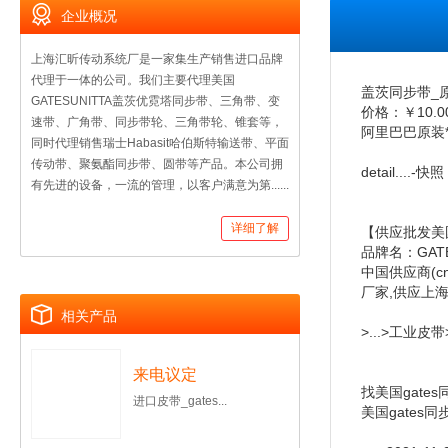
企业概况
上海汇昕传动系统厂是一家集生产销售进口品牌
代理于一体的公司。我们主要代理美国
盖茨同步带_原装
GATESUNITTA盖茨优霓塔同步带、三角带、变
价格：￥10.0
速带、广角带、同步带轮、三角带轮、锥套等，
阿里巴巴原装*
同时代理销售瑞士Habasit哈伯斯特输送带、平面
传动带、聚氨酯同步带、圆带等产品。本公司拥
detail....-快照
有先进的设备，一流的管理，以客户满意为第......
详细了解
【供应批发美国
品牌名：GAT
中国供应商(c
厂家,供应上海
相关产品
>...>工业皮
来电议定
找美国gate
进口皮带_gates...
美国gates同