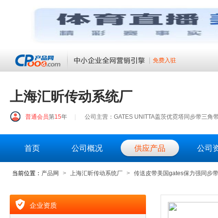
免费入驻
上海汇昕传动系统厂
普通会员
第
15
年
|
公司主营：GATES UNITTA盖茨优霓塔同步带三角带
首页
公司概况
供应产品
公司
当前位置：
产品网
>
上海汇昕传动系统厂
>
传送皮带美国gates保力强同步
企业资质