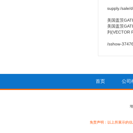
supply./sale/
美国盖茨GAT
美国盖茨GATE
列(VECTOR 
/sshow-3747
首页
公司
免责声明：以上所展示的信