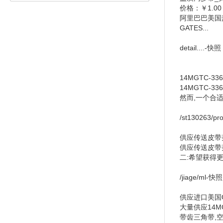
价格：￥1.00
阿里巴巴美国盖
GATES...
detail....-快照
14MGTC-3
14MGTC-
然而,一个合适
/st130263/pr
供应传送皮带
供应传送皮带
二:希望获得更
/jiage/ml-快照
供应进口美国GA
大量供应14M
带齿三角带,空