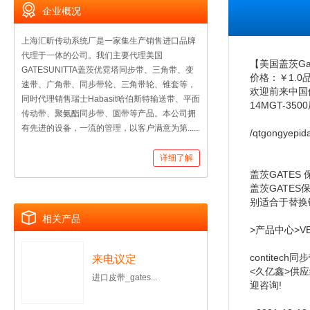
企业概况
上海汇昕传动系统厂是一家集生产销售进口品牌
代理于一体的公司。我们主要代理美国
【美国盖茨Ga
GATESUNITTA盖茨优霓塔同步带、三角带、变
价格：￥1.
速带、广角带、同步带轮、三角带轮、锥套等，
欢迎前来中国供
同时代理销售瑞士Habasit哈伯斯特输送带、平面
14MGT-3500
传动带、聚氨酯同步带、圆带等产品。本公司拥
有先进的设备，一流的管理，以客户满意为第......
/qtgongyepid
详细了解
盖茨GATES 保
盖茨GATES保力
别适合于替换链
相关产品
>产品中心>VE
contitec
来电议定
<久亿鑫>供应
进口皮带_gates...
迎咨询!