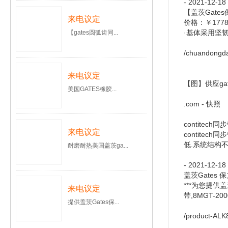
- 2021-12-1
【盖茨Gates保
来电议定
价格：￥177
·基体采用坚韧
【gates圆弧齿同...
/chuandongda
来电议定
【图】供应ga
美国GATES橡胶...
.com - 快照
contitec
来电议定
contite
低.系统结构
耐磨耐热美国盖茨ga...
- 2021-12-1
盖茨Gates 
***为您提供盖
来电议定
带,8MGT-20
提供盖茨Gates保...
/product-AL