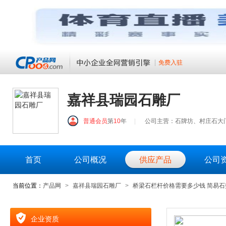
免费入驻
嘉祥县瑞园石雕厂
普通会员
第
10
年
|
公司主营：石牌坊、村庄石大
首页
公司概况
供应产品
公司
当前位置：
产品网
>
嘉祥县瑞园石雕厂
>
桥梁石栏杆价格需要多少钱 简易
企业资质