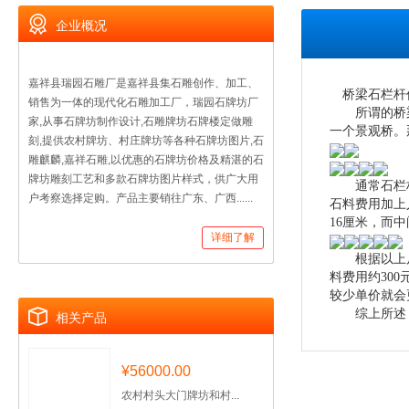
企业概况
嘉祥县瑞园石雕厂是嘉祥县集石雕创作、加工、
桥梁石栏杆价
销售为一体的现代化石雕加工厂，瑞园石牌坊厂
所谓的桥梁石
家,从事石牌坊制作设计,石雕牌坊石牌楼定做雕
一个景观桥。
刻,提供农村牌坊、村庄牌坊等各种石牌坊图片,石
雕麒麟,嘉祥石雕,以优惠的石牌坊价格及精湛的石
牌坊雕刻工艺和多款石牌坊图片样式，供广大用
通常石栏杆厂
户考察选择定购。产品主要销往广东、广西......
石料费用加上
16厘米，而中
详细了解
根据以上尺寸
料费用约30
较少单价就会
综上所述，我
相关产品
¥56000.00
农村村头大门牌坊和村...