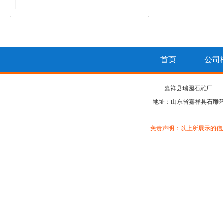
首页
公司
嘉祥县瑞园石雕厂
地址：山东省嘉祥县石雕
免责声明：以上所展示的信