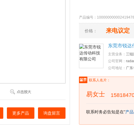
产品编号：10000000000241
来电议定
价格：
东莞市锐达
主营业务：
三辊
公司官网：
rada
公司地址：
广东
联系人名片：
易女士
1581847
联系时务必告知是在"
产品
更多产品
询盘留言