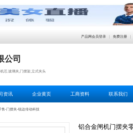
产品网会员登录
|
免费注册
|
限公司
机芯,玻璃夹,门摆架,立式夹头
司资讯
企业黄页
工商资料
联系我们
售-门摆夹-锐达传动科技
铝合金闸机门摆夹零