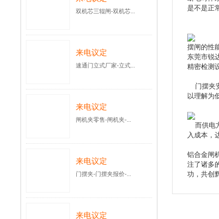
是不是正
双机芯三辊闸-双机芯...
摆闸的性
来电议定
东莞市锐
速通门立式厂家-立式...
精密检测
门摆夹安
以理解为
来电议定
闸机夹零售-闸机夹-...
而供电方
入成本，
铝合金闸
来电议定
注了诸多
功，共创
门摆夹-门摆夹报价-...
来电议定