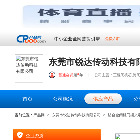
免费入驻
东莞市锐达传动科技有
普通会员
第
5
年
|
公司主营：三辊闸机芯,翼闸
首页
公司概况
供应产品
公
当前位置：
产品网
>
东莞市锐达传动科技有限公司
>
铝合金闸机门摆夹零
企业资质