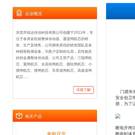
企业概况
东莞市锐达传动科技有限公司创建于2011年，专
注于各类齿轮箱整体传动器、通道闸机芯的研
发、生产及销售，公司拥有质优的研发团队及各
种精密检测设备，为客户定制价比高，且性能良
好的金属整体传动器。公司主营产品：三辊闸机
芯、翼闸机芯、全高转闸机芯、圆柱闸机芯、小
摆闸机芯、摆闸机芯、车库道闸机芯、高速道闸
机芯......
详细了解
门摆夹对
安全创卫
措，为了
相关产品
断电开闸
来电议定
断电时体