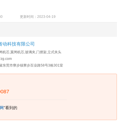
94780 更新时间：2023-04-19
传动科技有限公司
闸机芯,翼闸机芯,玻璃夹,门摆架,立式夹头
rzg.com
省东莞市寮步镇寮步百业路58号3栋301室
0087
网
"看到的