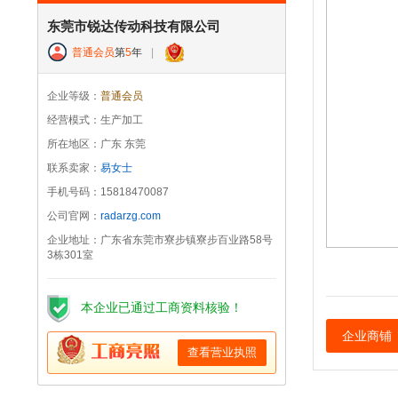
东莞市锐达传动科技有限公司
普通会员
第
5
年
|
企业等级：
普通会员
经营模式：生产加工
所在地区：广东 东莞
联系卖家：
易女士
手机号码：15818470087
公司官网：
radarzg.com
企业地址：广东省东莞市寮步镇寮步百业路58号
3栋301室
本企业已通过工商资料核验！
企业商铺
查看营业执照