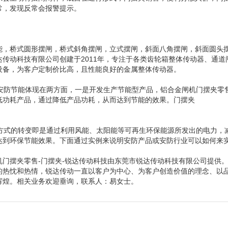
常，发现反常会报警提示。
能，桥式圆形摆闸，桥式斜角摆闸，立式摆闸，斜面八角摆闸，斜面圆头
达传动科技有限公司创建于2011年，专注于各类齿轮箱整体传动器、通
设备，为客户定制价比高，且性能良好的金属整体传动器。
防节能体现在两方面，一是开发生产节能型产品，铝合金闸机门摆夹零
低功耗产品，通过降低产品功耗，从而达到节能的效果。门摆夹
式的转变即是通过利用风能、太阳能等可再生环保能源所发出的电力，
达到环保节能效果。下面通过实例来说明安防产品或安防行业可以如何来
机门摆夹零售-门摆夹-锐达传动科技由东莞市锐达传动科技有限公司提供
的热忱和热情，锐达传动一直以客户为中心、为客户创造价值的理念、以
辉煌。相关业务欢迎垂询，联系人：易女士。