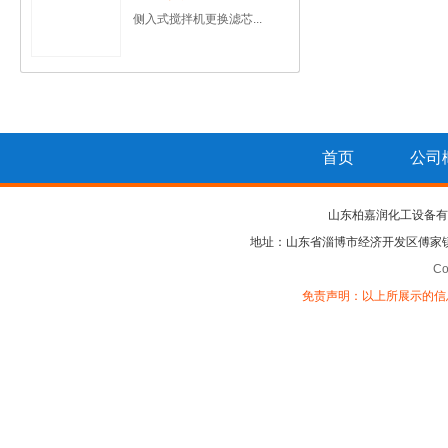
侧入式搅拌机更换滤芯...
首页
公司
山东柏嘉润化工设备有
地址：山东省淄博市经济开发区傅家
Co
免责声明：以上所展示的信