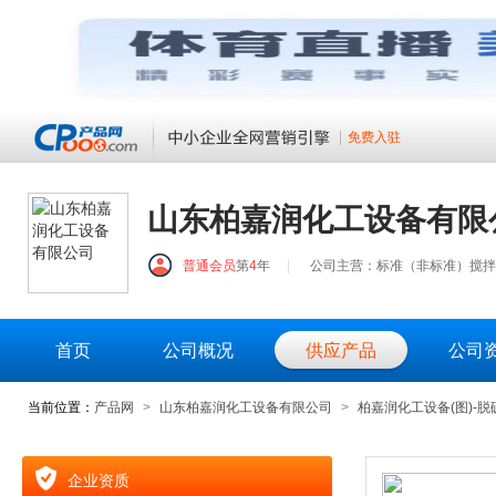
免费入驻
山东柏嘉润化工设备有限
普通会员
第
4
年
|
公司主营：标准（非标准）搅拌
首页
公司概况
供应产品
公司
当前位置：
产品网
>
山东柏嘉润化工设备有限公司
>
柏嘉润化工设备(图)-
企业资质