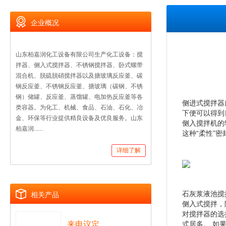
企业概况
山东柏嘉润化工设备有限公司生产化工设备：搅
拌器、侧入式搅拌器、不锈钢搅拌器、卧式螺带
混合机、脱硫脱硝搅拌器以及搪玻璃反应釜、碳
钢反应釜、不锈钢反应釜、搪玻璃（碳钢、不锈
钢）储罐、反应釜、蒸馏罐、电加热反应釜等各
侧进式搅拌器
类容器。为化工、机械、食品、石油、石化、冶
下便可以得到
金、环保等行业提供精良设备及优良服务。山东
侧入搅拌机的
柏嘉润......
这种“柔性”
详细了解
石灰浆液池搅
相关产品
侧入式搅拌，
对搅拌器的选
来电议定
式居多。 如