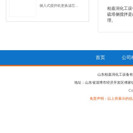
侧入式搅拌机更换滤芯...
柏嘉润化工设
硫塔侧搅拌是
理。
首页
公司
山东柏嘉润化工设备有
地址：山东省淄博市经济开发区傅家
Co
免责声明：以上所展示的信