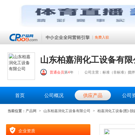
免费入驻
山东柏嘉润化工设备有限
普通会员
第
4
年
|
公司主营：标准（非标准）搅拌
首页
公司概况
供应产品
公司
当前位置：
产品网
>
山东柏嘉润化工设备有限公司
>
柏嘉润化工设备(图)-
企业资质