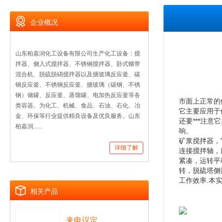
企业概况
山东柏嘉润化工设备有限公司生产化工设备：搅
拌器、侧入式搅拌器、不锈钢搅拌器、卧式螺带
混合机、脱硫脱硝搅拌器以及搪玻璃反应釜、碳
钢反应釜、不锈钢反应釜、搪玻璃（碳钢、不锈
钢）储罐、反应釜、蒸馏罐、电加热反应釜等各
市面上正常的
类容器。为化工、机械、食品、石油、石化、冶
它主要应用于
金、环保等行业提供精良设备及优良服务。山东
还要***注
柏嘉润......
响。
矿浆搅拌器，
详细了解
连接搅拌轴，
紧凑，运转平
转，脱硫塔侧
工作效率.本
相关产品
来电议定