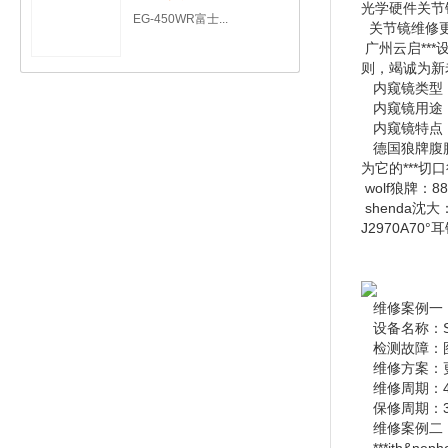
光学硬件关节
EG-450WR富士...
关节镜维修
广州云启***
则，竭诚为新老
内窥镜类型
内窥镜用途：
内窥镜特点：*
德国狼牌腹腔
为它的***
wolf狼牌：88
shenda沈大：
J2970A70°
维修案例一
设备名称：STO
检测故障：图
维修方案：更
维修周期：
保修周期：3
维修案例二