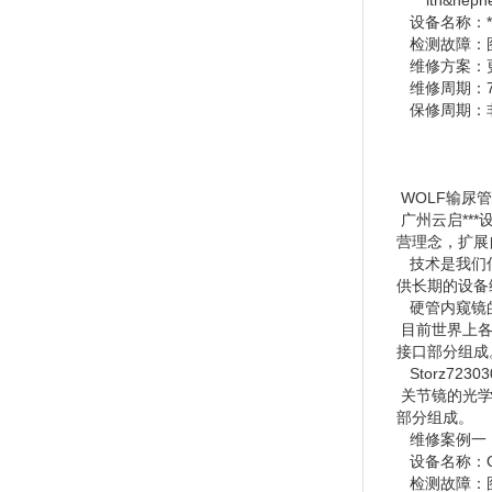
***ith&
设备名称：***i
检测故障：图
维修方案：更
维修周期：
保修周期：非
WOLF输尿
广州云启**
营理念，扩展
技术是我们信
供长期的设备
硬管内窥镜
目前世界上各
接口部分组成
Storz723
关节镜的光学
部分组成。
维修案例一
设备名称：OL
检测故障：