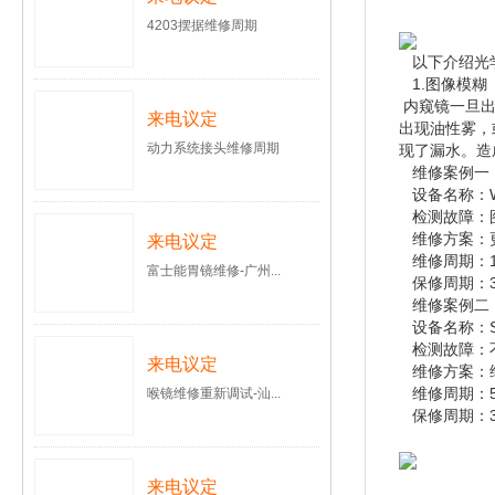
4203摆据维修周期
以下介绍光学
1.图像模糊
内窥镜一旦出
来电议定
出现油性雾，
动力系统接头维修周期
现了漏水。造
维修案例一：
设备名称：WO
检测故障：
维修方案：
来电议定
维修周期：10
富士能胃镜维修-广州...
保修周期：3
维修案例二
设备名称：ST
检测故障：
来电议定
维修方案：
维修周期：5
喉镜维修重新调试-汕...
保修周期：
来电议定