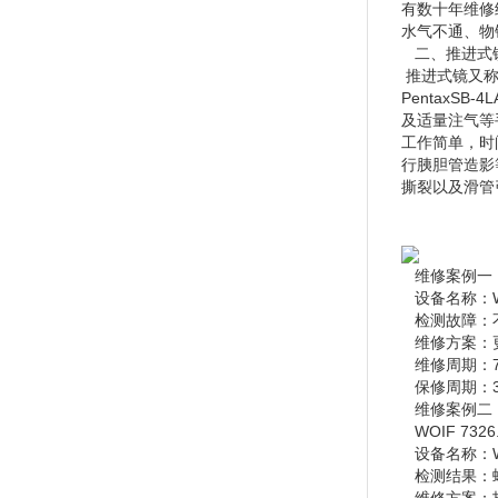
有数十年维修
水气不通、物
二、推进式
推进式镜又称经口
PentaxS
及适量注气等
工作简单，时
行胰胆管造影
撕裂以及滑管引
维修案例一
设备名称：WO
检测故障：不
维修方案：
维修周期：
保修周期：
维修案例二
WOIF 732
设备名称：WOI
检测结果：