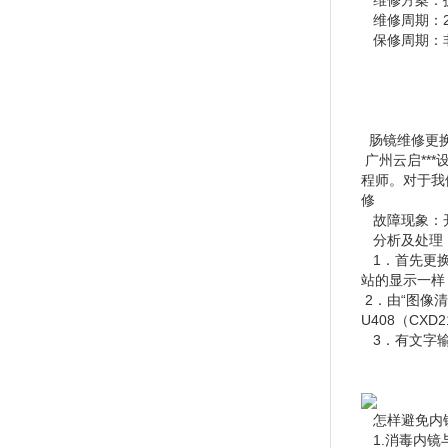
维修方案：拆
维修周期：2
保修周期：非
肠镜维修更
广州云启**
程师。对于我
修
故障现象：开
分析及处理
1．首先更换
站的显示一样
2．由“图像
U408（CX
3．有文字输
怎样避免内镜
1.消毒内镜