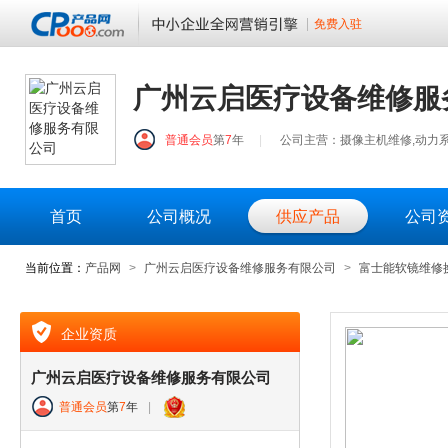
免费入驻
广州云启医疗设备维修服
普通会员
第
7
年
|
公司主营：摄像主机维修,动力系
首页
公司概况
供应产品
公司
当前位置：
产品网
>
广州云启医疗设备维修服务有限公司
>
富士能软镜维修换
企业资质
广州云启医疗设备维修服务有限公司
普通会员
第
7
年
|