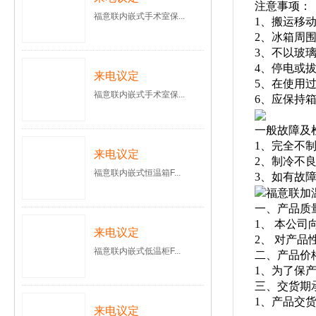
注意事项：
福意联内嵌式手术室保...
1、搬运移
2、冰箱周
3、不以玻
4、停电或
来电议定
5、在使用
福意联内嵌式手术室保...
6、应保持
一般故障及
1、完全不
来电议定
2、制冷不
福意联内嵌式恒温箱F...
3、如有故
一、产品质
1、 本公
来电议定
2、 对产
福意联内嵌式低温柜F...
二、产品价
1、为了保
三、交货期
1、产品交
来电议定