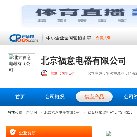
免费入驻
北京福意电器有限公司
普通会员
第
14
年
|
公司主营：实验室冰箱，恒温
首页
公司概况
供应产品
公司
当前位置：
产品网
>
北京福意电器有限公司
>
福意联加温柜FYL-YS-431L
企业资质