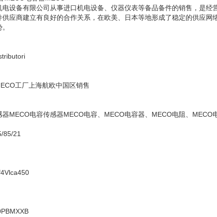
机电设备有限公司从事进口机电设备、仪器仪表等备品备件的销售，是经
件供应商建立有良好的合作关系，在欧美、日本等地形成了稳定的供应网
势。
stributori
 MECO工厂上海航欧中国区销售
感器MECO电容传感器MECO电容、MECO电容器、MECO电阻、MECO
/85/21
4Vlca450
0PBMXXB