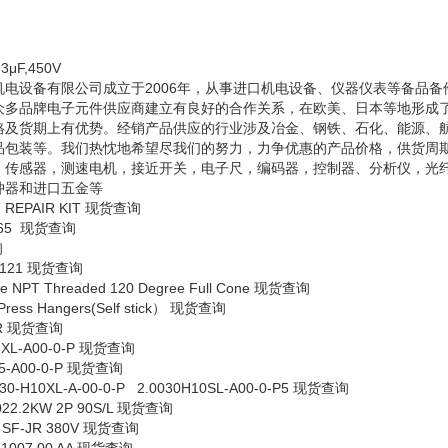
3μF,450V
机电设备有限公司成立于
2006
年，从事进口机电设备、仪器仪表等备品备
众多品牌电子元件供应商建立有良好的合作关系，在欧美、日本等地形成
格及货期上有优势。经销产品供应的行业涉及冶金、钢铁、石化、能源、
品包装等。我们热忱地希望尽我们的努力，力争优惠的产品价格，供货周
：传感器，测速电机，接近开关，电子尺，编码器，控制器、分析仪，光
冲器和进口五金等
 REPAIR KIT
现货查询
265
现货查询
询
1121
现货查询
le NPT Threaded 120 Degree Full Cone
现货查询
Press Hangers(Self stick
） 现货查询
R
现货查询
6XL-A00-0-P
现货查询
5-A00-0-P
现货查询
H10XL-A-00-0-P 2.0030H10SL-A00-0-P5
现货查询
022.2KW 2P 90S/L
现货查询
 SF-JR 380V
现货查询