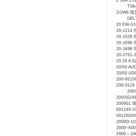
2.5BRS J
TS64G
2/2W6
现
DELTA 
20 EW-53
20-1214
20-1528
20-1696
20-1698
20-2751-
20.28.8.
20/50 A
20/50 U
200-8515
200-9125
200/4
200/SG/X
200001
001249 2
00125020
2000D-1
2000~50
2000
～
1