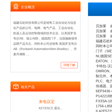
企业概况
福建石屹科技有限公司是销售工业自动化与信息
贝加莱 处
化产品的公司。电网、电气产品、工业自动化、
贝加莱 处
机器人及运动控制领域的技术企业。以美国罗克
贝加莱 处
韦尔AB、瑞士ABB，德国西门子，法国施耐德等
福建石屹
品牌产品为主。同时本公司还销售:美国罗克韦尔
同时本公司还销
AB（Rockwell-AutomationAllen-Bradley）、丹
门子（SI
麦丹佛斯......
NI,德国S
EATON、
详细了解
卡特拉-汉莫
OMRON
制元件。
PLC、
传感器、
相关产品
6EP3436-
P142218B
FX3SA-1
来电议定
1756-L85
KEYENCE 通讯...
ILA2E572