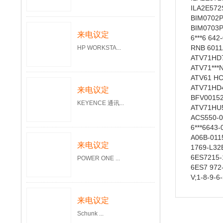
ILA2E572
BIM0702
BIM0703
来电议定
6***6 64
RNB 6011
HP WORKSTA...
ATV71HD
ATV71***
ATV61 H
ATV71HD
来电议定
BFV0015
KEYENCE 通讯...
ATV71HU
ACS550-0
6***6643
A06B-01
来电议定
1769-L3
6ES7215
POWER ONE ...
6ES7 972
V;1-8-9-6
来电议定
Schunk ...