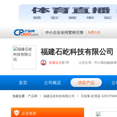
免费入驻
福建石屹科技有限公司
普通会员
第
7
年
|
公司主营：PLC模块触摸
首页
公司概况
供应产品
公
当前位置：
产品网
>
福建石屹科技有限公司
>
贝加莱 处理器 X20CP348
企业资质