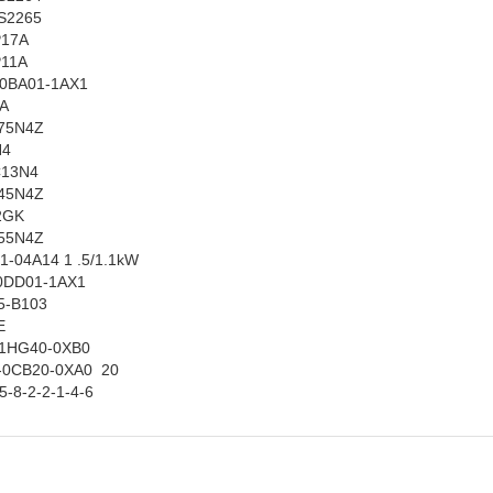
S2265
P17A
P11A
2-0BA01-1AX1
A
75N4Z
N4
C13N4
45N4Z
2GK
55N4Z
1-04A14 1 .5/1.1kW
-0DD01-1AX1
15-B103
2E
-1HG40-0XB0
-0CB20-0XA0 20
-5-8-2-2-1-4-6