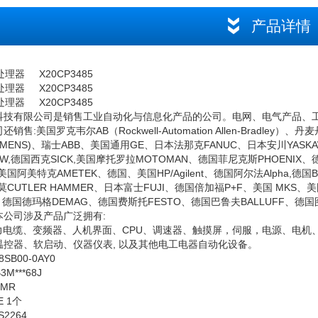
产品详情
理器 X20CP3485
理器 X20CP3485
理器 X20CP3485
科技有限公司是销售工业自动化与信息化产品的公司。电网、电气产品、
售:美国罗克韦尔AB（Rockwell-Automation Allen-Bradley）、丹麦丹
EMENS)、瑞士ABB、美国通用GE、日本法那克FANUC、日本安川YASKAW
EW,德国西克SICK,美国摩托罗拉MOTOMAN、德国菲尼克斯PHOENIX、德国
美国阿美特克AMETEK、德国、美国HP/Agilent、德国阿尔法Alpha,德国
CUTLER HAMMER、日本富士FUJI、德国倍加福P+F、美国 MKS、美国福
、德国德玛格DEMAG、德国费斯托FESTO、德国巴鲁夫BALLUFF、
本公司涉及产品广泛拥有:
电力电缆、变频器、人机界面、CPU、调速器、触摸屏，伺服，电源、电机
温控器、软启动、仪器仪表, 以及其他电工电器自动化设备。
8SB00-0AY0
3M***68J
0MR
E 1个
S2264