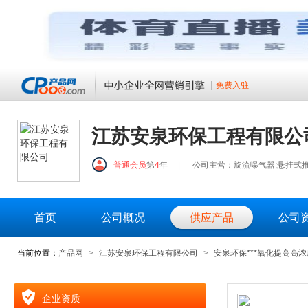
免费入驻
江苏安泉环保工程有限公
普通会员
第
4
年
|
公司主营：旋流曝气器;悬挂式推
首页
公司概况
供应产品
公司
当前位置：
产品网
>
江苏安泉环保工程有限公司
>
安泉环保***氧化提高高浓
企业资质