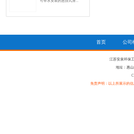
可带水安装的悬挂式潜...
首页
公司
江苏安泉环保
地址：惠山
C
免责声明：以上所展示的信