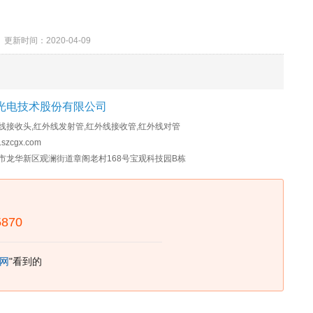
时间：2020-04-09
光电技术股份有限公司
线接收头,红外线发射管,红外线接收管,红外线对管
szcgx.com
市龙华新区观澜街道章阁老村168号宝观科技园B栋
5870
网
"看到的