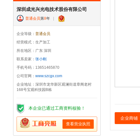
深圳成光兴光电技术股份有限公司
普通会员
第
8
年
|
企业等级：
普通会员
经营模式：生产加工
所在地区：广东 深圳
联系卖家：
张小刚
手机号码：13651465870
公司官网：
www.szcgx.com
企业地址：深圳市龙华新区观澜街道章阁老村
168号宝观科技园B栋
本企业已通过工商资料核验！
企业商铺
查看营业执照