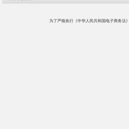
企业概况
黄山添锐永磁变频空压机,博莱特冷干机,歙县永磁
变频技术——
变频螺杆空压机,宣城绩溪永磁变频空压机,屯溪螺
●
在空压机的
杆空压机,休宁空压机,旌德空压机,泾县空压机,婺
而初期购买空压
源空压机,宁国空压机,黟县空压机,黄山储气罐,，
●
添锐永磁变
池州空压机，铜陵空压机，青阳空压机，石台空
压机，景德镇空压机，铝合金管道空压机安装黄
产成本比例图
山勇创公司，安徽黄山及周边地......
详细了解
整机特点
相关产品
***永磁电机
●
采用高磁能
●
强化耐温对策
¥1.00
电子贴片机专用空压机...