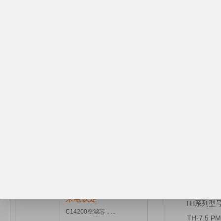
¥1.00
电器元件
TH7.5,TH22...
●
标准化设计
●
***化布
●
施耐德电器
¥1.00
BLT-10A/8博...
可靠压缩主机
来电议定
●
采用佳线速
爆款推荐：激光切割机...
●
采用多种特
●
一体式结构
来电议定
TH系列型
C14200空滤芯，...
TH-7.5 PM