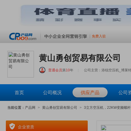
免费入驻
黄山勇创贸易有限公司
普通会员
第
10
年
|
公司主营：添锐空压机_博莱
首页
公司概况
供应产品
公司
当前位置：
产品网
>
黄山勇创贸易有限公司
>
3立方空压机，22KW变频螺杆
企业资质