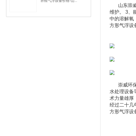
养殖气浮设备价格-山...
山东崇
维护。 3
中的溶解氧
方形气浮设
崇威环
水处理设备
术力量雄厚
经过二十几
方形气浮设