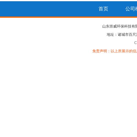
首页
公司
山东崇威环保科技有
地址：诸城市百尺
C
免责声明：以上所展示的信