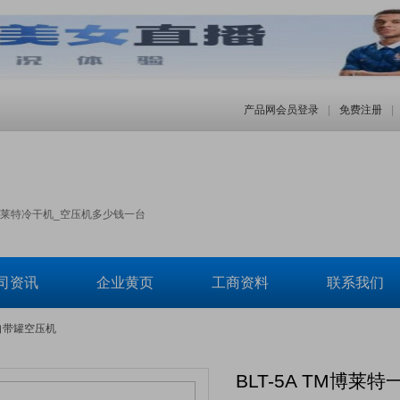
产品网会员登录
|
免费注册
|
博莱特冷干机_空压机多少钱一台
司资讯
企业黄页
工商资料
联系我们
式自带罐空压机
BLT-5A TM博