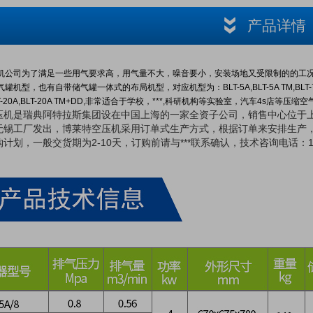
产品详情
公司为了满足一些用气要求高，用气量不大，噪音要小，安装场地又受限制的的工况条件，特推出4
型，也有自带储气罐一体式的布局机型，对应机型为：BLT-5A,BLT-5A TM,BLT-7A,BLT-7AT
LT-20A,BLT-20A TM+DD,非常适合于学校，***,科研机构等实验室，汽车4s店等压
压机是瑞典阿特拉斯集团设在中国上海的一家全资子公司，销售中心位于
无锡工厂发出，博莱特空压机采用订单式生产方式，根据订单来安排生产
计划，一般交货期为2-10天，订购前请与***联系确认，技术咨询电话：1895