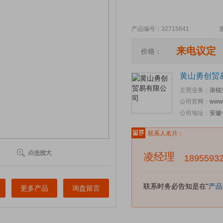
产品编号：32715641 更新时
来电议定
价格：
黄山勇创贸
主营业务：
添锐
公司官网：
www
公司地址：
安徽
联系人名片：
凌经理
1895593
联系时务必告知是在"
产品
更多产品
询盘留言