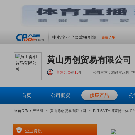
免费入驻
黄山勇创贸易有限公司
普通会员
第
10
年
|
公司主营：添锐空压机_
首页
公司概况
供应产品
公
当前位置：
产品网
>
黄山勇创贸易有限公司
>
BLT-5A TM博莱特一体
企业资质