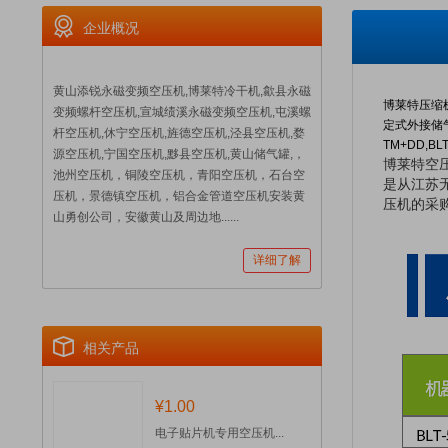
企业概况
黄山添锐永磁变频空压机,博莱特冷干机,歙县永磁
博莱特压缩机
变频螺杆空压机,宣城绩溪永磁变频空压机,屯溪螺
定式外接储气罐机
杆空压机,休宁空压机,旌德空压机,泾县空压机,婺
TM+DD,B
源空压机,宁国空压机,黟县空压机,黄山储气罐,，
博莱特空
池州空压机，铜陵空压机，青阳空压机，石台空
是从江苏
压机，景德镇空压机，铝合金管道空压机安装黄
压机的采购
山勇创公司，安徽黄山及周边地......
详细了解
相关产品
¥1.00
电子贴片机专用空压机...