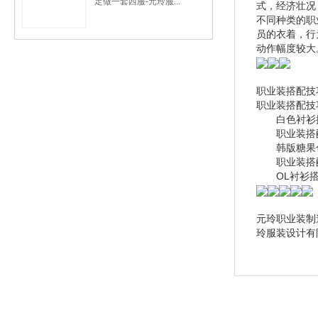
定做一套西服-元玲服...
式，经济壮况
不同种类的职
员的衣着，行
动作幅度较大
职业装搭配技
职业装搭配技
白色衬衫搭
职业装搭配
韩版糖果色小
职业装搭配
OL衬衫搭
元玲职业装制
玲服装设计有