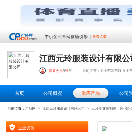
免费入驻
江西元玲服装设计有限公
普通会员
第
9
年
|
公司主营：男士西装西服,女士西装
首页
公司概况
供应产品
公司
当前位置：
产品网
>
江西元玲服装设计有限公司
>
元玲职业装制造厂家(图)
企业资质