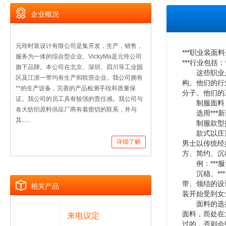
企业概况
元玲时装设计有限公司是集开发，生产，销售，
***职业装面
服务为一体的综合型企业。VickyMa是元玲公司
***行业包括：*
旗下品牌。本公司在北京、深圳、四川等工业园
这些职业是*
区及江浙一带均有生产和联营企业。我公司拥有
构。他们的行
**的生产设备，完善的产品检测手段和质量保
分子。他们的
证。我公司的员工具有较强的责任感。我公司与
制服面料
各大纺织原料供应厂商有着密切的联系，并与
选用***新
其......
制服款型推
款式以庄重、
详细了解
男士以传统经
方、简约、沉
例：***服
沉稳、***
带、领结的设
相关产品
装开始受到女
面料的选择很
面料，而处在
来电议定
过的，否则会