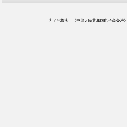
企业概况
南京邦纳科技是专业生产高压微雾加湿器，电极
加湿器，干蒸汽加湿器，电热式加湿器，电极式
品牌
邦纳
加湿器，湿膜加湿器等工业加湿器的专业厂家，
功率
150
行业内拥有较好的口碑，深受广大新老客户厚
尺寸
55*
爱。自公司成立以来与各大知名企业均有合作，
供水压力
常压
产品质量饱受好评。公司一贯本着“以诚相待、信
誉为本、以质量求生存、以服务吸引客户”的企业
理念......
详细了解
离心喷雾加
相关产品
电机高速转动，将
收，通过空气与水
来电议定
离心喷雾加
工业加湿器设备|工厂...