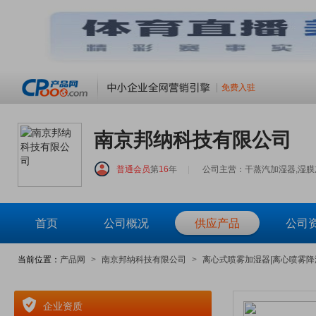
免费入驻
南京邦纳科技有限公司
普通会员
第
16
年
|
公司主营：干蒸汽加湿器,湿膜加
首页
公司概况
供应产品
公司
当前位置：
产品网
>
南京邦纳科技有限公司
>
离心式喷雾加湿器|离心喷雾降温设
企业资质