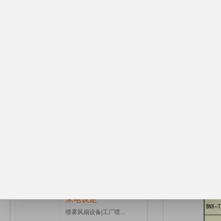
1.悬挂、壁挂、
2.喷射的是微粒子
3.尤其适合湿度
来电议定
4.既适用于小型
5.加湿量范围大，可在
中效过滤器设备|工厂...
6.可自动湿控。
产品特点
本产品采用***
来电议定
堵塞，保洁难等问
初效过滤器设备|工厂...
理；冬季可用热水
离心喷雾加
来电议定
湿膜加湿机设备|工厂...
来电议定
喷雾风扇设备|工厂喷...