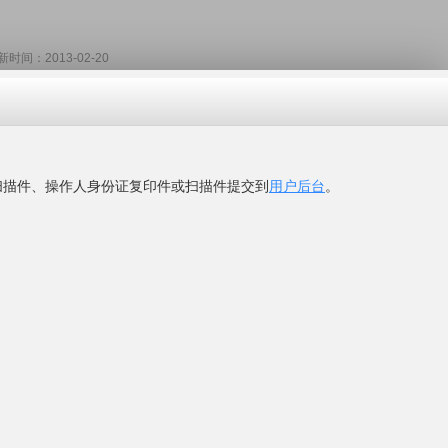
：2013-02-20
士环保科技有限公司
、建材、涂料、环保、能源、节能、太阳能，涂料生产设备，技...
zknj.com
网
"看到的