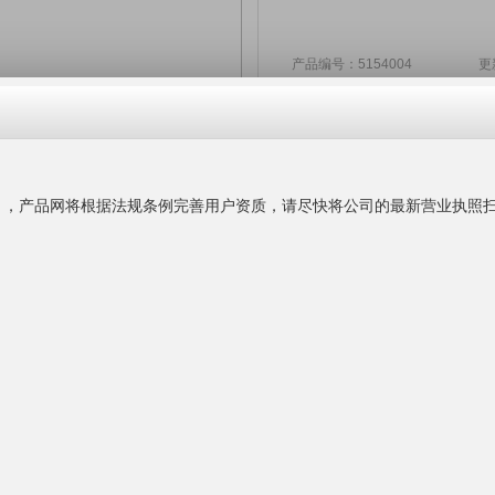
产品编号：5154004 更新时间
¥3800.00
价格：
北京中奥洁
主营业务：
化工
公司官网：
www.
公司地址：
联系人名片：
联系时务必告知是在"
产品
更多产品
询盘留言