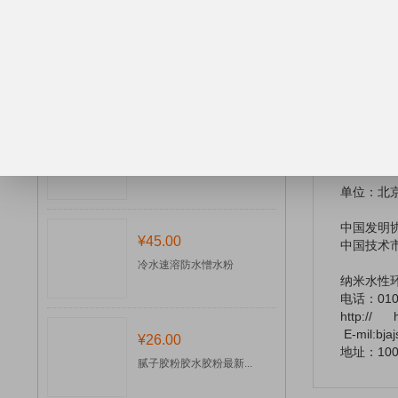
8
、新型防
9
、新型，
¥20.00
10
、**
二、面授
停车场整体规划设计施...
三、
面授
四、收费标
用商标5 
¥30.00
注：每项项
胶水腻子母料
单位：
北
中国发明
¥45.00
中国技术
冷水速溶防水憎水粉
纳米水性
电话：
01
http://
E-mil:bj
¥26.00
地址：
10
腻子胶粉胶水胶粉最新...