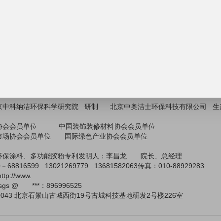
水涂料：JS双组分、单组分防水涂料技术。
不加温、速凝、彩晶固体酒精技术系列。
*提供：疏水剂，憎水剂，建筑胶粉、水性环保***净味乳胶漆产品系列。
时间：随到随学，
1- 3
天。
方法：理论与实际操作相结合，包教包会，学会为止。
准：免收技术转让费，仅收技术面授费单项3800元，每增加1项加1000
年2000元。申请加盟研究院分支机构费用另议。
目详细介绍及可行性分析，请点击http://
京中科纳洁环保科学研究院
研制
北京中奥洁士环保科技有限公司
生
协会会员单位
中国装饰装修材料协会会员单位
市场协会会员单位
国际绿色产业协会会员单位
环保涂料、多功能胶粉专利发明人：李昌龙 院长、总经理
0
－
68816599 13021269779 13681582063
传真：
010-88929283
http://www
.
ajsgs @ ***
：
896996525
0043
北京石景山古城西街
19
号古城科技基地研发
2
号楼
226
室