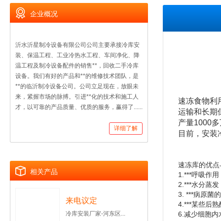
企业概况
沂水沂星制冷设备有限公司公司主要承接冷库安
装、保温工程、工业冷热水工程、车间净化、降
温工程及制冷设备配件的销售**，回收二手冷库
设备。我们有好的产品和**的维修技术团队，是
**的临沂制冷设备公司。公司立足现在，放眼未
来，紧握市场的脉搏。引进**化的技术和施工人
速冻食物利
才，以可靠的产品质量、优质的服务，赢得了......
运输和长期
产量100
详细了解
目前，安装
速冻库的优点
相关产品
1.***呼
2.***水分
3. ***
来电议定
4.***某些
冷库安装厂家-河东区...
6.减少细胞