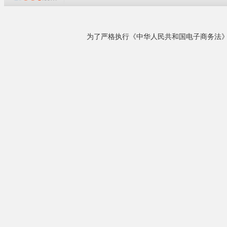
油滤的
变频螺杆空压机,宣城绩溪永磁变频空压机,屯溪螺
杆空压机,休宁空压机,旌德空压机,泾县空压机,婺
·
确保转子润
源空压机,宁国空压机,黟县空压机,黄山储气罐,，
·
过滤材质与
池州空压机，铜陵空压机，青阳空压机，石台空
·
出色的防水
压机，景德镇空压机，铝合金管道空压机安装黄
·
***开启
山勇创公司，安徽黄山及周边地......
·
油滤外壳能
详细了解
相关产品
使用**
¥1.00
·
灰尘和杂质
电子贴片机专用空压机...
·
轴承磨损会
·
***油滤
·
***油滤
·
旁通阀无法
¥1.00
TH7.5,TH22...