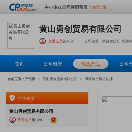
免费入驻
黄山勇创贸易有限公司
普通会员
第
10
年
|
公司主营：添锐空压机_博莱
首页
公司概况
供应产品
公司
当前位置：
产品网
>
黄山勇创贸易有限公司
>
博莱特空压机油滤
企业资质
黄山勇创贸易有限公司
普通会员
第
10
年
|