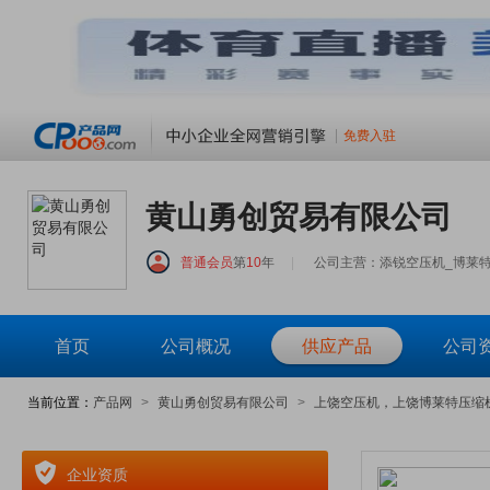
免费入驻
黄山勇创贸易有限公司
普通会员
第
10
年
|
公司主营：添锐空压机_博莱
首页
公司概况
供应产品
公司
当前位置：
产品网
>
黄山勇创贸易有限公司
>
上饶空压机，上饶博莱特压缩
企业资质