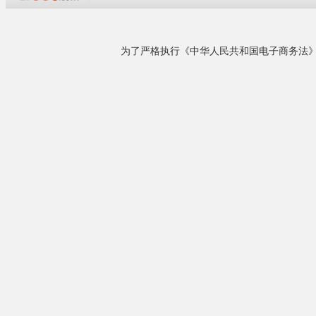
企业概况
黄山添锐永磁变频空压机,博莱特冷干机,歙县永磁
变频技术——
变频螺杆空压机,宣城绩溪永磁变频空压机,屯溪螺
●
在空压机的
杆空压机,休宁空压机,旌德空压机,泾县空压机,婺
而初期购买空压
源空压机,宁国空压机,黟县空压机,黄山储气罐,，
●
添锐永磁变
池州空压机，铜陵空压机，青阳空压机，石台空
压机，景德镇空压机，铝合金管道空压机安装黄
产成本比例图
山勇创公司，安徽黄山及周边地......
详细了解
整机特点
相关产品
***永磁电机
●
采用高磁能
●
强化耐温对策
¥1.00
电子贴片机专用空压机...