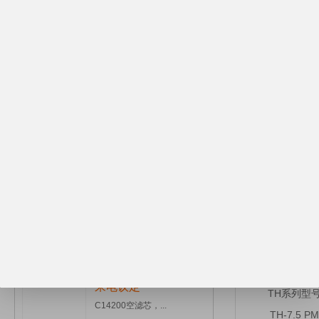
¥1.00
电器元件
TH7.5,TH22...
●
标准化设计
●
***化布
●
施耐德电器
¥1.00
BLT-10A/8博...
可靠压缩主机
来电议定
●
采用***佳
爆款推荐：激光切割机...
●
采用多种特
●
一体式结构
来电议定
TH系列型
C14200空滤芯，...
TH-7.5 PM