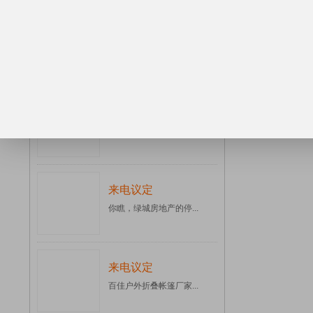
来电议定
杭州广告帐篷厂家直销...
来电议定
这里的遮阳蓬厂家你知...
来电议定
你瞧，绿城房地产的停...
来电议定
百佳户外折叠帐篷厂家...