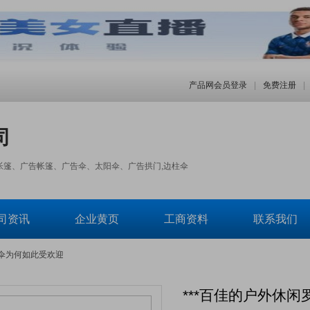
产品网会员登录
|
免费注册
|
司
帐篷、广告帐篷、广告伞、太阳伞、广告拱门,边柱伞
司资讯
企业黄页
工商资料
联系我们
马伞为何如此受欢迎
***百佳的户外休