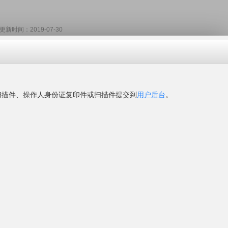
时间：2019-07-30
阳篷有限公司
蓬、折叠帐篷、广告帐篷、广告伞、太阳伞、广告拱门,边柱伞
gujia518.com
网
"看到的