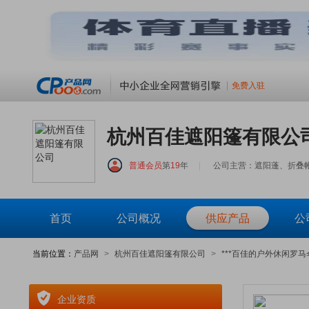
免费入驻
杭州百佳遮阳篷有限公
普通会员
第
19
年
|
公司主营：遮阳蓬、折叠
首页
公司概况
供应产品
公
当前位置：
产品网
>
杭州百佳遮阳篷有限公司
>
***百佳的户外休闲罗
企业资质