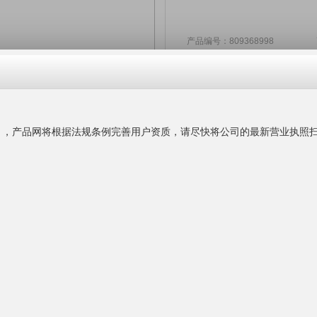
产品编号：809368998 更新
来电议定
价格：
杭州百佳遮
主营业务：
遮阳
公司官网：
www.
公司地址：
联系人名片：
联系时务必告知是在"
产品
更多产品
询盘留言