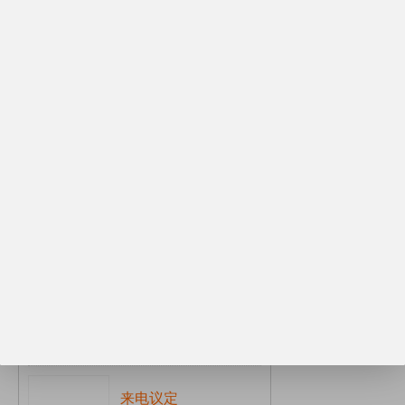
杭州道康宁润湿
中山道康宁通用型手感...
来电议定
北京道康宁分散剂H-...
来电议定
中山道康宁片状硅树脂...
来电议定
中山道康宁分散剂H-...
来电议定