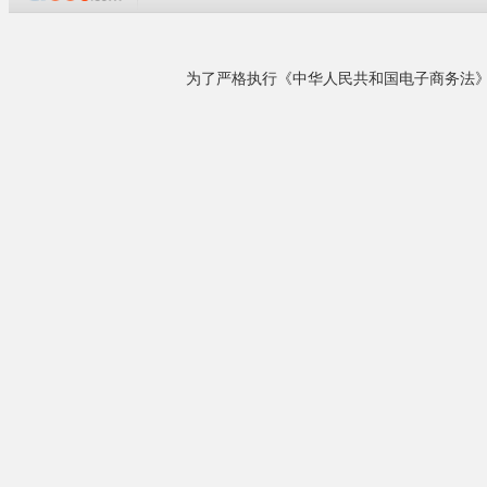
企业概况
杭州道康宁润湿
广州汇涂贸易有限公司是精细化工原料进出口国
广州汇涂贸易
际贸易和代理机构，公司整合了产业界、学术界
一直坚持“恪
等行业资源，打造了销售团队和技术研发服务团
队。我们通过努力协作，现在与道康宁、杜邦、
油漆，油墨，
德谦等国际知名品牌建立了长期稳定的合作关
5211三硅氧
系。为客户提供多样的化学应用助剂剂配方解决
应用： 提高
方案。广州汇涂贸易有限公司是一家年轻向上的
较好降低涂料
化工企业......
提高水可溶性
解决涂层由于
详细了解
提高水性光油
减少用于提高
典型物性： 参数单
本产品的型号
地址：广州市番
相关产品
广州汇涂公司
技、技术、质
来电议定
作！