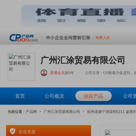
免费入驻
广州汇涂贸易有限公司
普通会员
第
8
年
|
公司主营：UV附着力促进剂，
首页
公司概况
供应产品
公司
当前位置：
产品网
>
广州汇涂贸易有限公司
>
杭州道康宁润湿剂5211 渗透剂
企业资质