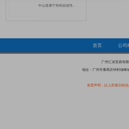
中山道康宁有机硅改性...
首页
公司
广州汇涂贸易有限
地址：广州市番禺区钟村雄峰城南
免责声明：以上所展示的信