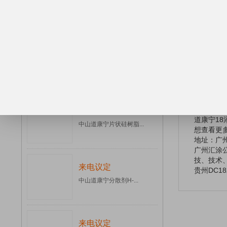
溶剂型涂料，
中山道康宁通用型手感...
*提高涂料
水性木用涂
*提高油墨
水性软板印刷
来电议定
除特殊注
北京道康宁分散剂H-...
道康宁1
道康宁18
储存与有
在30°C
包装
来电议定
道康宁18
中山道康宁片状硅树脂...
想查看更
地址：广州
广州汇涂
技、技术
来电议定
贵州DC1
中山道康宁分散剂H-...
来电议定