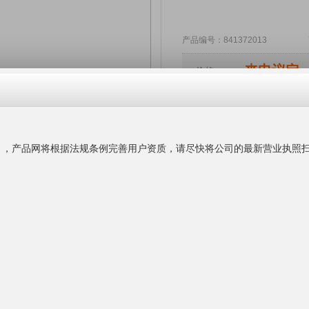
产品编号：841372013 更新
来电议定
价格：
广州汇涂贸
主营业务：
UV
公司官网：
www.
公司地址：
广州
联系人名片：
陈丽
186647351
联系时务必告知是在"
产品
更多产品
询盘留言