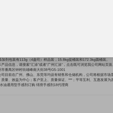
0.2-0.5%
的耐磨性
料，固含量的0.5-1.0%
的耐磨性
油墨，0.1-0.2%货2.0-3.0%
明外，所有使用量都是基于总配方的重量百分比
8在低浓度下即可达到效果。所需量要取决于配方类型，溶剂，树脂体系和
添加剂的有效重量百分比浓度范围一般为总配方的0.05-0.5或蕞高1.3-
效期
（86°F）以下未开封保存，产品自生产之日起保质期为21个月。
添加剂包装有113g（4盎司）样品装，15.8kg提桶装和172.3kg圆桶装。
多产品信息，请搜索“汇涂”或者“广州汇涂”，点击既可浏览我公司网站页面
市番禺区钟村街雄峰南大街38号G5-1001
公司目前在广州、佛山、东莞等均设有销售和仓储机构，公司将根据市场
、质量、效益为中心；客户至上、质量保证、***；平等互利、互惠发展为
8水油通用型手感剂订购 绵滑手感剂18代理商