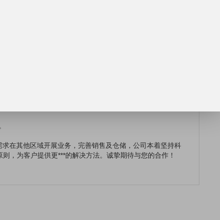
总体系固含量
3.0，该添加剂可以在研磨期间或蕞后添加
。
需求在其他区域开展业务，完善销售及仓储，公司本着坚持科
原则，为客户提供更***的解决方法。诚挚期待与您的合作！