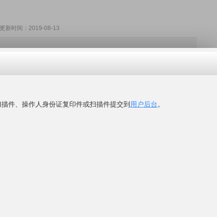
时间：2019-08-13
易有限公司
附着力促进剂，皮革表助剂，涂料添加助剂，道康宁手感剂，油...
huituchem.com
市番禺区钟村雄峰城南大街38号G5-1001
37
网
"看到的