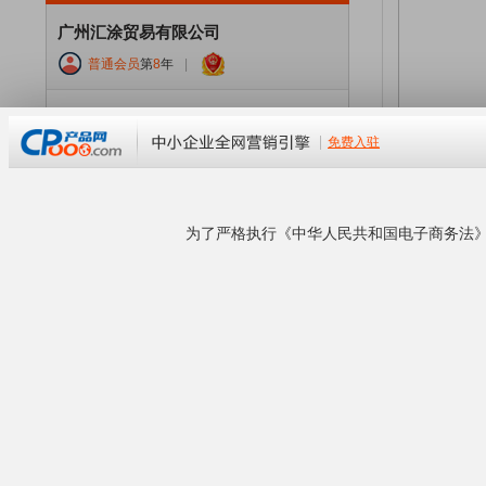
广州汇涂贸易有限公司
普通会员
第
8
年
|
企业等级：
普通会员
经营模式：经销批发
所在地区：广东 广州
联系卖家：
陈丽
手机号码：18664735137
公司官网：
www.huituchem.com
企业地址：广州市番禺区钟村雄峰城南大街38号
G5-1001
本企业已通过工商资料核验！
企业商铺
查看营业执照