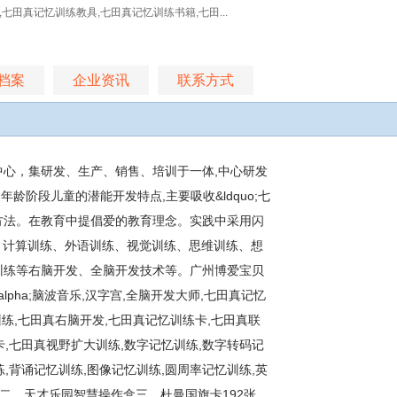
七田真记忆训练教具,七田真记忆训练书籍,七田...
档案
企业资讯
联系方式
心，集研发、生产、销售、培训于一体,中心研发
龄阶段儿童的潜能开发特点,主要吸收&ldquo;七
方法。在教育中提倡爱的教育理念。实践中采用闪
、计算训练、外语训练、视觉训练、思维训练、想
训练等右脑开发、全脑开发技术等。广州博爱宝贝
pha;脑波音乐,汉字宫,全脑开发大师,七田真记忆
练,七田真右脑开发,七田真记忆训练卡,七田真联
卡,七田真视野扩大训练,数字记忆训练,数字转码记
练,背诵记忆训练,图像记忆训练,圆周率记忆训练,英
二、天才乐园智慧操作盒三、杜曼国旗卡192张