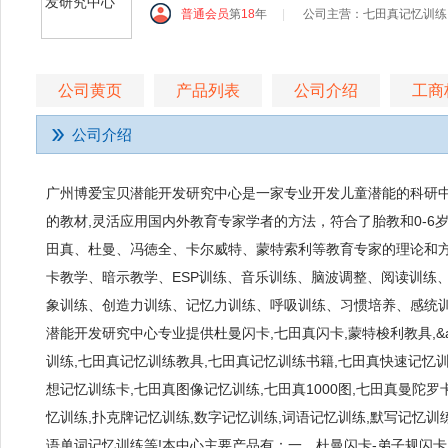
普通会员
第
18
年
|
公司主营：七田真记忆训练,
公司黄页
产品列表
公司介绍
工商
公司介绍
广州博爱宝贝潜能开发研究中心是一家专业开发儿童潜能的科研中
的教材,灵活应用国内外教育专家学者的方法，符合了胎教和0-6岁年
田真、杜曼、冯徳全、卡尔威特、蒙特索利等教育专家的理论和
卡教学、暗示教学、ESP训练、音乐训练、脑波调整、阅读训练
象训练、创造力训练、记忆力训练、呼吸训练、习惯培养、感统
潜能开发研究中心专业提供杜曼闪卡,七田真闪卡,蒙特梭利教具,&al
训练,七田真记忆训练教具,七田真记忆训练书籍,七田真快速记忆训
想记忆训练卡,七田真图像记忆训练,七田真1000图,七田真曼陀罗
忆训练,扑克牌记忆训练,数字记忆训练,词语记忆训练,默写记忆训
语单词记忆训练等!本中心主要产品有：一、杜曼闪卡-弟子规闪卡