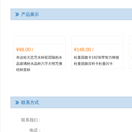
产品展示
¥98.00 /
¥148.00 /
布达哈大悲咒水杯双层隔热水
杜曼国旗卡192张带智力纲领
晶玻璃杯水晶杯六字大明咒佛
杜曼国旗百科卡杜曼闪卡
经杯茶杯
联系方式
联系我们：
电话：