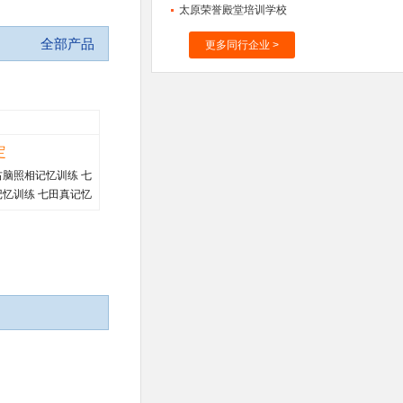
太原荣誉殿堂培训学校
全部产品
更多同行企业 >
定
脑照相记忆训练 七
忆训练 七田真记忆