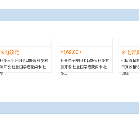
来电议定
¥169.00 /
来电议
杜曼三字经闪卡189张 杜曼右
杜曼弟子规闪卡180张 杜曼右
七田真超右
脑开发 杜曼国学启蒙闪卡 杜
脑开发 杜曼国学启蒙闪卡 杜
田真照相记
曼...
曼...
训练