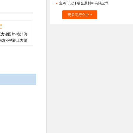
宝鸡市艾泽瑞金属材料有限公司
更多同行企业 >
定
力罐图片-赣州供
昌发不锈钢压力罐