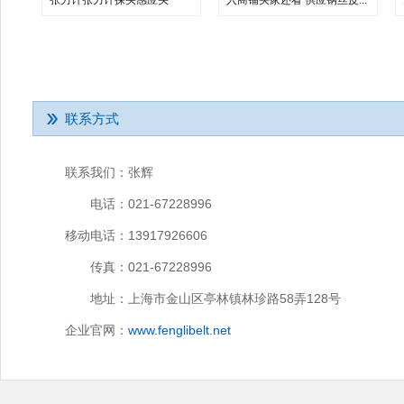
张力计张力计探头感应头
入商铺买家还看 供应钢丝皮...
联系方式
联系我们：
张辉
电话：
021-67228996
移动电话：
13917926606
传真：
021-67228996
地址：
上海市金山区亭林镇林珍路58弄128号
企业官网：
www.fenglibelt.net