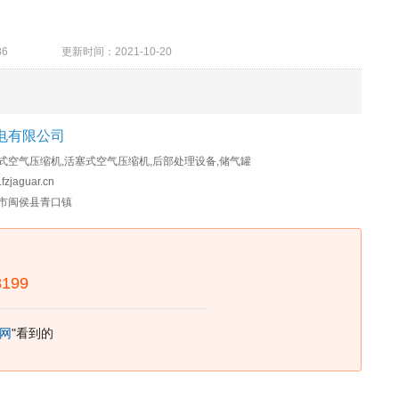
04386 更新时间：2021-10-20
电有限公司
式空气压缩机,活塞式空气压缩机,后部处理设备,储气罐
fzjaguar.cn
市闽侯县青口镇
8199
网
"看到的