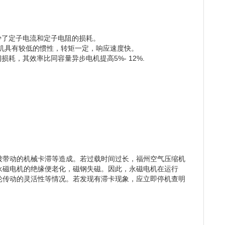
少了定子电流和定子电阻的损耗。
步电机具有较低的惯性，转矩一定，响应速度快。
耗，其效率比同容量异步电机提高5%- 12%.
被带动的机械卡滞等造成。若过载时间过长，福州空气压缩机
永磁电机的绝缘便老化，磁钢失磁。因此，永磁电机在运行
轮传动的灵活性等情况。若发现有滞卡现象，应立即停机查明