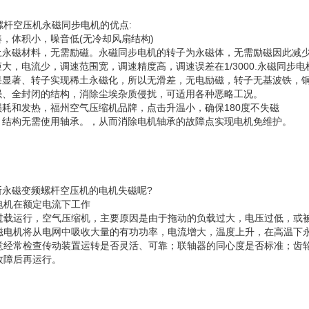
螺杆空压机永磁同步电机的优点:
凑，体积小，噪音低(无冷却风扇结构)
稀土永磁材料，无需励磁。永磁同步电机的转子为永磁体，无需励磁因此减
矩大，电流少，调速范围宽，调速精度高，调速误差在1/3000.永磁同
果显著、转子实现稀土永磁化，所以无滑差，无电励磁，转子无基波铁，铜损
性强、全封闭的结构，消除尘埃杂质侵扰，可适用各种恶略工况。
子损耗和发热，福州空气压缩机品牌，点击升温小，确保180度不失磁
护，结构无需使用轴承。，从而消除电机轴承的故障点实现电机免维护。
永磁变频螺杆空压机的电机失磁呢?
电机在额定电流下工作
过载运行，空气压缩机，主要原因是由于拖动的负载过大，电压过低，或
磁电机将从电网中吸收大量的有功功率，电流增大，温度上升，在高温下
意经常检查传动装置运转是否灵活、可靠；联轴器的同心度是否标准；齿
故障后再运行。