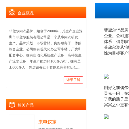
企业概况
菲黛尔***
菲黛尔内衣品牌，始创于2000年，其生产企业深
企业。公司拥
圳市菲黛尔服装有限公司是一个从事内衣研发、
体系，倡导职
生产、品牌策划、市场营销、良好服务于一体的
菲黛尔遵从“健
综合企业。公司拥有现代化办公写字楼，厂房和
性为目标客户
配套中心。拥有自动化系统生产设备，高科技生
产流水设备，年生产能力约100多万打，拥有员
工600多人，先进设备近千套以及完善的ER......
详细了解
刚好之前偶尔
灵光一闪，在
了我的脑子里
冥冥之中更有一个
相关产品
来电议定