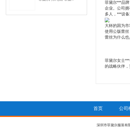
菲黛尔***
企业。公司拥
多人，***设
大杯的因为市
使用公版蕾丝
蕾丝为什么也
菲黛尔女士*
的战略伙伴，
首页
公司
深圳市菲黛尔服装有