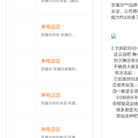
菲黛尔内衣加盟（诚信...
菲黛尔***
企业。公司拥
能力约100多
来电议定
菲黛尔内衣-菲黛尔-...
2.大妈款往往
这么说吧 胸
但大胸没有丝
来电议定
不晓得大家穿
菲黛尔-菲黛尔保健内...
依次说起：
①后面排扣加
②肩带加宽-
③一般是全罩
来电议定
1/2杯的A 
菲黛尔内衣专卖-菲黛...
④褶皱花边啥
很多都是光滑
类似这种吧
来电议定
菲黛尔内衣电话-菲黛...