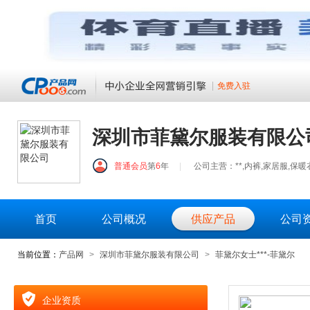
免费入驻
深圳市菲黛尔服装有限公
普通会员
第
6
年
|
公司主营：**,内裤,家居服,保暖
首页
公司概况
供应产品
公司
当前位置：
产品网
>
深圳市菲黛尔服装有限公司
>
菲黛尔女士***-菲黛尔
企业资质