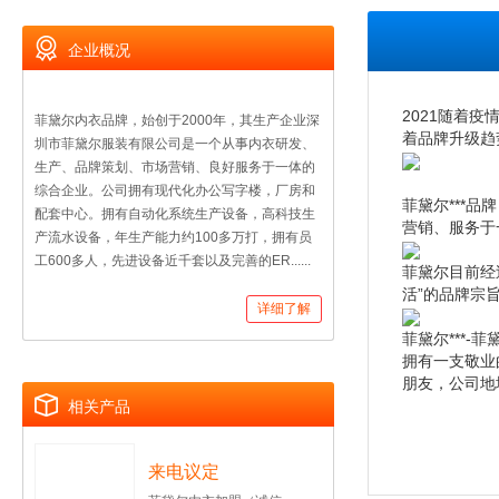
企业概况
2021随着
菲黛尔内衣品牌，始创于2000年，其生产企业深
着品牌升级趋
圳市菲黛尔服装有限公司是一个从事内衣研发、
生产、品牌策划、市场营销、良好服务于一体的
综合企业。公司拥有现代化办公写字楼，厂房和
菲黛尔***
配套中心。拥有自动化系统生产设备，高科技生
营销、服务于
产流水设备，年生产能力约100多万打，拥有员
工600多人，先进设备近千套以及完善的ER......
菲黛尔目前经
活”的品牌宗旨
详细了解
菲黛尔***-
拥有一支敬业
朋友，公司地
相关产品
来电议定