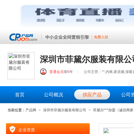
免费入驻
深圳市菲黛尔服装有限公
普通会员
第
6
年
|
公司主营：**,内裤,家居服,保暖
首页
公司概况
供应产品
公司
当前位置：
产品网
>
深圳市菲黛尔服装有限公司
>
菲黛尔***加盟（诚信商家
企业资质