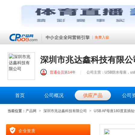
免费入驻
深圳市兆达鑫科技有限公
普通会员
第
14
年
|
公司主营：USB防水母座，usb连
首页
公司概况
供应产品
公司
当前位置：
产品网
>
深圳市兆达鑫科技有限公司
>
USB AF母座180度直插短
企业资质