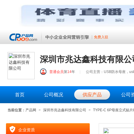
免费入驻
深圳市兆达鑫科技有限公
普通会员
第
14
年
|
公司主营：USB防水母座，usb连
首页
公司概况
供应产品
公司
当前位置：
产品网
>
深圳市兆达鑫科技有限公司
>
TYPE-C 6P母座立式贴片L5
企业资质