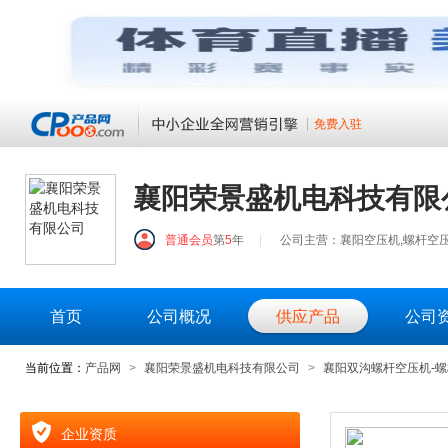
免费入驻
襄阳荣景盛机电科技有限
普通会员
第
5
年
|
公司主营：襄阳空压机,螺杆空压
首页
公司概况
供应产品
公司
当前位置：
产品网
>
襄阳荣景盛机电科技有限公司
>
襄阳双沟螺杆空压机-螺
企业资质