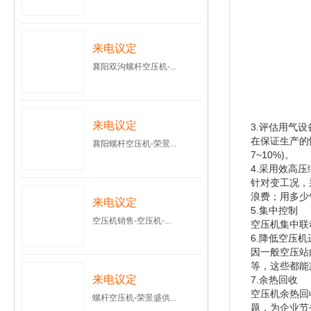
来电议定
襄阳双沟螺杆空压机-...
来电议定
3.评估用气
在保证生产的
襄阳螺杆空压机-荣景...
7~10%)。
4.采用效高压
针对变工况，
浪费；用多少
来电议定
5.集中控制
空压机销售-空压机-...
空压机集中联
6.降低空压
因一般空压站
等，这些都能
来电议定
7.余热回收
空压机余热回
螺杆空压机-荣景盛供...
题，为企业节