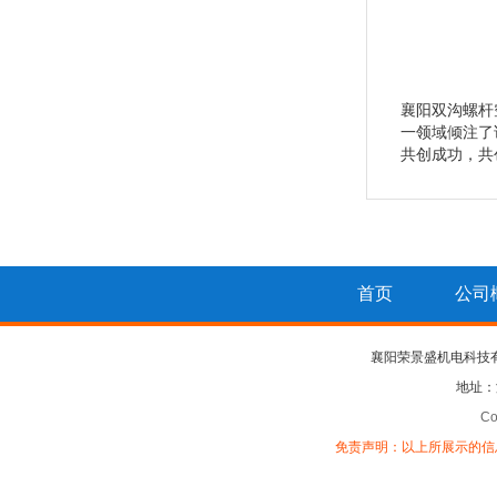
襄阳双沟螺杆
一领域倾注了
共创成功，共
首页
公司
襄阳荣景盛机电科技
地址：
Co
免责声明：以上所展示的信