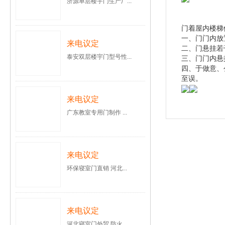
济源单层楼宇门生产厂...
门着屋内楼梯
一、门门内放
来电议定
二、门悬挂若
泰安双层楼宇门型号性...
三、门门内悬
四、于做意、
至误。
来电议定
广东教室专用门制作 ...
来电议定
环保寝室门直销 河北...
来电议定
河北寝室门外贸 防火...