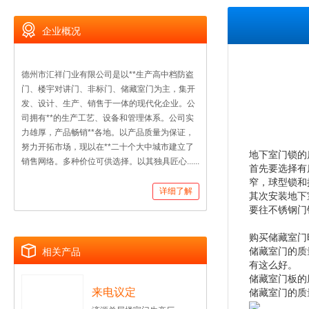
企业概况
德州市汇祥门业有限公司是以**生产高中档防盗
门、楼宇对讲门、非标门、储藏室门为主，集开
发、设计、生产、销售于一体的现代化企业。公
司拥有**的生产工艺、设备和管理体系。公司实
力雄厚，产品畅销**各地。以产品质量为保证，
努力开拓市场，现以在**二十个大中城市建立了
地下室门锁的
销售网络。多种价位可供选择。以其独具匠心......
首先要选择有
窄，球型锁和
详细了解
其次安装地下
要往不锈钢门
购买储藏室门
储藏室门的质
相关产品
有这么好。
储藏室门板的
来电议定
储藏室门的质