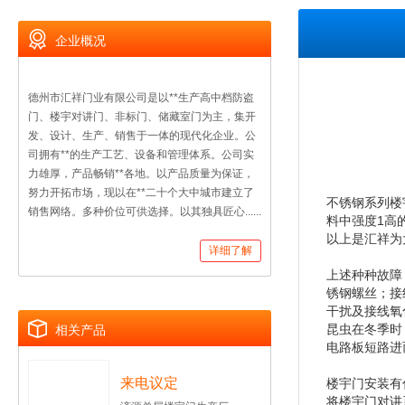
企业概况
德州市汇祥门业有限公司是以**生产高中档防盗
门、楼宇对讲门、非标门、储藏室门为主，集开
发、设计、生产、销售于一体的现代化企业。公
司拥有**的生产工艺、设备和管理体系。公司实
力雄厚，产品畅销**各地。以产品质量为保证，
努力开拓市场，现以在**二十个大中城市建立了
不锈钢系列楼
销售网络。多种价位可供选择。以其独具匠心......
料中强度1高
以上是汇祥为
详细了解
上述种种故障
锈钢螺丝；接
干扰及接线氧
昆虫在冬季时
相关产品
电路板短路进
来电议定
楼宇门安装有
将楼宇门对讲