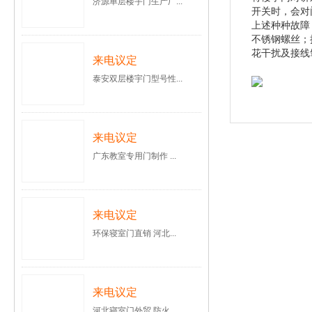
济源单层楼宇门生产厂...
开关时，会对
上述种种故障
不锈钢螺丝；
花干扰及接线
来电议定
泰安双层楼宇门型号性...
来电议定
广东教室专用门制作 ...
来电议定
环保寝室门直销 河北...
来电议定
河北寝室门外贸 防火...