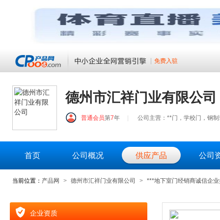
免费入驻
德州市汇祥门业有限公司
普通会员
第
7
年
|
公司主营：**门，学校门，钢
首页
公司概况
供应产品
公司
当前位置：
产品网
>
德州市汇祥门业有限公司
>
***地下室门经销商诚信企
企业资质