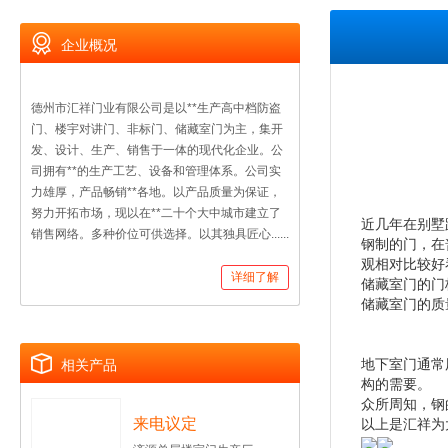
企业概况
德州市汇祥门业有限公司是以**生产高中档防盗
门、楼宇对讲门、非标门、储藏室门为主，集开
发、设计、生产、销售于一体的现代化企业。公
司拥有**的生产工艺、设备和管理体系。公司实
力雄厚，产品畅销**各地。以产品质量为保证，
努力开拓市场，现以在**二十个大中城市建立了
近几年在别墅
销售网络。多种价位可供选择。以其独具匠心......
钢制的门，在
观相对比较好
详细了解
储藏室门的门
储藏室门的质
地下室门通常
相关产品
构的需要。
众所周知，钢
来电议定
以上是汇祥为