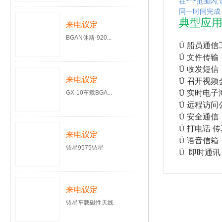
在***范围内
,
同一时间完成
典型应
来电议定
BGAN休斯-920...
Ü
船员通信
Ü
文件传输
Ü
收发短信
来电议定
Ü
召开视频
Ü
实时电子
GX-10车载BGA...
Ü
远程访问
Ü
安全通信
Ü
打电话 传
来电议定
Ü
语音信箱
铱星9575铱星
Ü
即时通讯
来电议定
铱星车载磁性天线