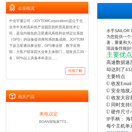
企业概况
中业宇通公司（JOYTOMCorporation)是位于北
京市中关村高科技产业园区的民营高新技术公
水手
SAILOR 
司，是业内领先的卫星通讯系统和全球定位系统
为您提供一个
（GPS）的设备提供商和系统集成商。JOYTOM
著，重量和大
下设卫星通讯事业部，GPS事业部，数字应用
现设备性能好
部，大客户部等四大业务主体部门，现有员工35
主要优
名，90%以上具备本科及以......
高速数据速
却达到了
432
详细了解
主要特点
Ü
收发
Email
Ü
安全地接
相关产品
Ü
收发大容
Ü
同时支持
Ü
硬件尺寸
来电议定
IP
手柄： 
BGAN探险家TT3...
每个主机单元