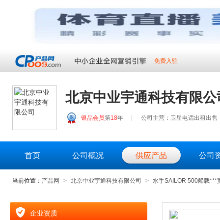
免费入驻
北京中业宇通科技有限公
银品会员
第
18
年
|
公司主营：卫星电话出租出售
首页
公司概况
供应产品
公司
当前位置：
产品网
>
北京中业宇通科技有限公司
>
水手SAILOR 500船载**
企业资质