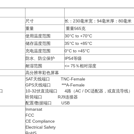
尺寸
长：230毫米宽：94毫米厚：80毫米
重量
重量565克
使用温度范围
30°C to +70°C
储存温度范围
35°C to +85°C
充电温度范围
0°C to +45°C
防水、防尘保护
IP54等级
耐湿范围
<= 75％相对湿度
高分辨率彩色屏幕
SAT天线端口 TNC-Female
GPS天线端口 ***A-Female
口
10-32伏直流端口 4路（AC / DC适配器，或直流导线）
听筒端口 RJ9连接器
配置/数据端口 USB
Inmarsat
FCC
CE Compliance
Electrical Safety
RoHS