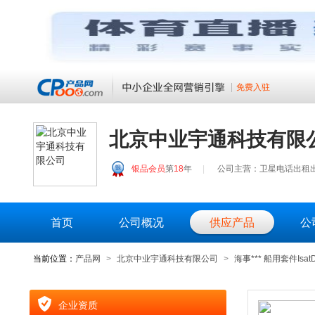
免费入驻
北京中业宇通科技有限
银品会员
第
18
年
|
公司主营：卫星电话出租
首页
公司概况
供应产品
公
当前位置：
产品网
>
北京中业宇通科技有限公司
>
海事*** 船用套件IsatDo
企业资质