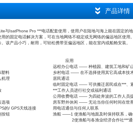
产品详情
ock Lite与IsatPhone Pro ***电话配套使用，使用户在陆地与海
用的固定电话解决方案，可在当地网络不稳定或无网络的偏远地区使用。将标准电话与
务。该产品小巧，耐用，可轻松携带至偏远地区，能在室内或船舱安装。
应用
远程办公电话 —— 种植园、建筑工地和矿
S塑料
乡村电话 —— 在不选择使用其它高成本技
入机理
居民通话
临时固定电话 —— 可供搬迁居民或在***
放
***工作人员进行社交或福利通话
公用收费电话 —— 为四处奔波的工作人员
装选项
房车野外休闲 —— 无论当你任何时间在世
PS的/ GPS天线连接
用电话通信与任何人联系
制按钮
渔船 ——1 使渔船与地面及时保持联系，
2使渔船与各渔业经济合作社***通