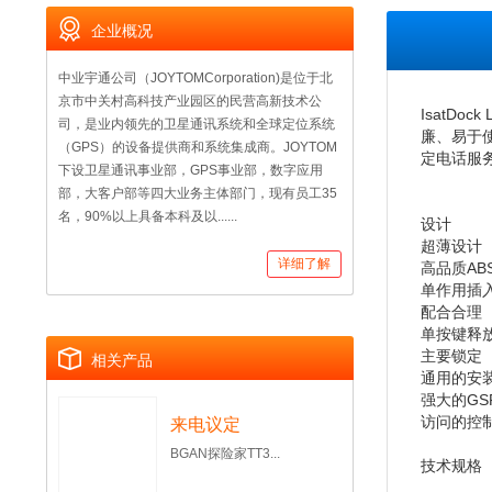
企业概况
中业宇通公司（JOYTOMCorporation)是位于北
京市中关村高科技产业园区的民营高新技术公
IsatD
司，是业内领先的卫星通讯系统和全球定位系统
廉、易于使
（GPS）的设备提供商和系统集成商。JOYTOM
定电话服
下设卫星通讯事业部，GPS事业部，数字应用
部，大客户部等四大业务主体部门，现有员工35
名，90%以上具备本科及以......
设计
超薄设计
详细了解
高品质AB
单作用插
配合合理
单按键释
主要锁定
相关产品
通用的安
强大的GS
访问的控
来电议定
BGAN探险家TT3...
技术规格