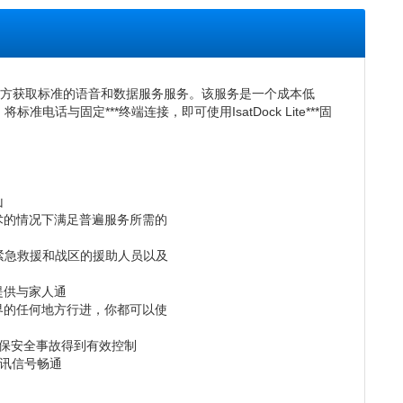
上能在固定的地方获取标准的语音和数据服务服务。该服务是一个成本低
固定***终端连接，即可使用IsatDock Lite***固
山
术的情况下满足普遍服务所需的
、紧急救援和战区的援助人员以及
提供与家人通
界的任何地方行进，你都可以使
确保安全事故得到有效控制
讯信号畅通