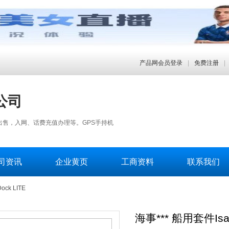
产品网会员登录
|
免费注册
|
公司
出售，入网、话费充值办理等。GPS手持机
司资讯
企业黄页
工商资料
联系我们
ck LITE
海事*** 船用套件Isat