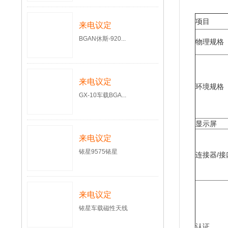
项目
来电议定
BGAN休斯-920...
物理规格
来电议定
环境规格
GX-10车载BGA...
显示屏
来电议定
铱星9575铱星
连接器/接
来电议定
铱星车载磁性天线
认证