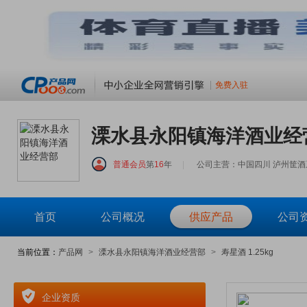
免费入驻
溧水县永阳镇海洋酒业经
普通会员
第
16
年
|
公司主营：中国四川 泸州筐酒
首页
公司概况
供应产品
公司
当前位置：
产品网
>
溧水县永阳镇海洋酒业经营部
>
寿星酒 1.25kg
企业资质