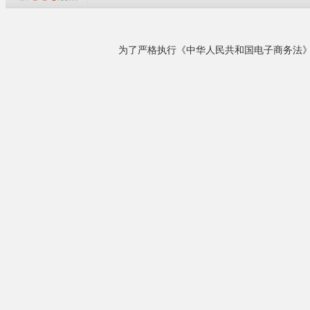
企业概况
本公司是中国泸州筐泉酒业华东地区的总代理，
经营泸州筐酒系列十几个品种。本公司信誉至
中国 泸州 1
上，质量第一，欢迎各位酒友和单位惠顾。也欢
迎不喝酒的朋友光临，因为筐酒的酒瓶做的像艺
术品，相信你会喜欢。泸州筐泉酒业有限公司，
是泸州主要的酒类酿造销售企业，是&ldquo;四川
省旅游产品定点生产企业&rdquo;。是泸......
详细了解
相关产品
¥80.00
国宴 0.5kg