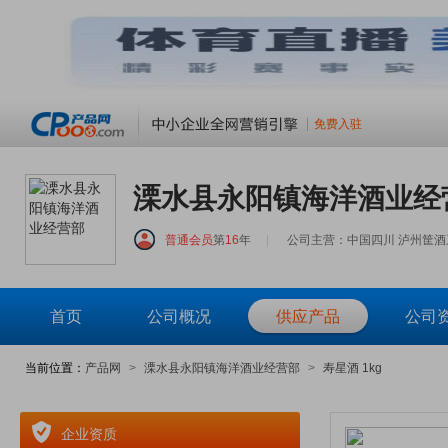
免费入驻
溧水县永阳镇海洋酒业经
普通会员
第
16
年
|
公司主营：中国四川 泸州筐酒
首页
公司概况
供应产品
公司
当前位置：
产品网
>
溧水县永阳镇海洋酒业经营部
>
寿星酒 1kg
企业资质