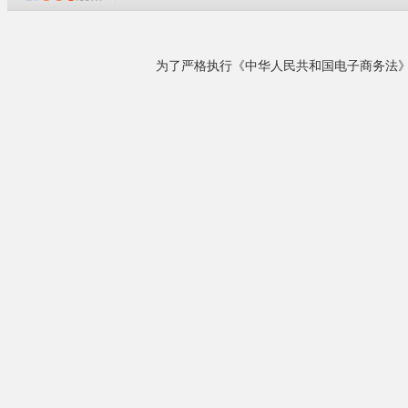
企业概况
本公司是中国泸州筐泉酒业华东地区的总代理，
经营泸州筐酒系列十几个品种。本公司信誉至
中国 泸州（
上，质量第一，欢迎各位酒友和单位惠顾。也欢
迎不喝酒的朋友光临，因为筐酒的酒瓶做的像艺
术品，相信你会喜欢。泸州筐泉酒业有限公司，
是泸州主要的酒类酿造销售企业，是&ldquo;四川
省旅游产品定点生产企业&rdquo;。是泸......
详细了解
相关产品
¥80.00
国宴 0.5kg