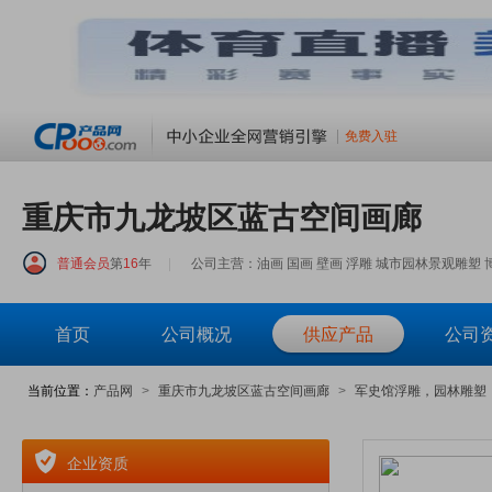
免费入驻
重庆市九龙坡区蓝古空间画廊
普通会员
第
16
年
|
公司主营：油画 国画 壁画 浮雕 城市园林景观雕塑 
首页
公司概况
供应产品
公司
当前位置：
产品网
>
重庆市九龙坡区蓝古空间画廊
>
军史馆浮雕，园林雕塑
企业资质