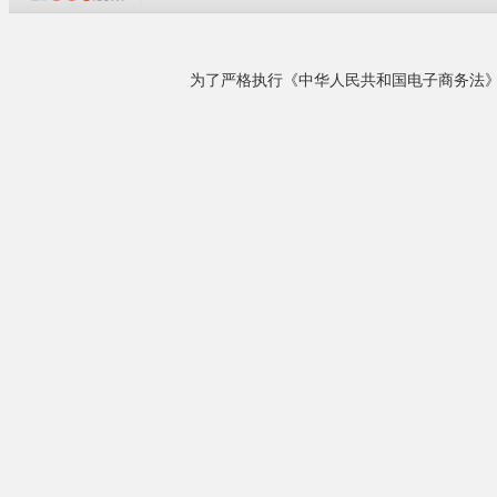
企业概况
重庆市蓝古艺术空间画廊位于长江上游的艺术明
珠--四川美术学院，我们拥有一个由四川美术学
院的设计师和艺术家组成的专业团队，致力于各
城市景观雕塑
类绘画，壁画，雕塑，环境景观艺术的设计与制
园林景观雕塑
作，力求艺术化地表达人们对生活品质的追求。
展览馆，博物
主要业务范围：各类绘画制作（国画，油画，壁
各类绘画制作
画，半景画，全景画）城市景观雕塑设计制作园
铸造品牌，创
林景......
网址：
http://
详细了解
联系方式：1592
地址：重庆市
相关产品
来电议定
纪念馆浮雕，园林雕塑...