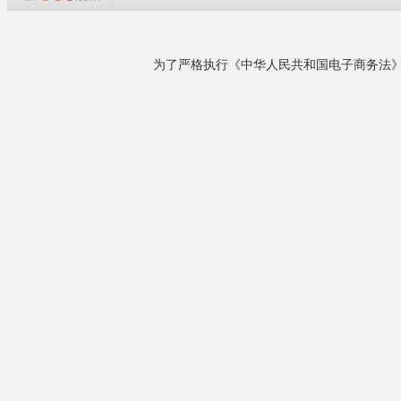
具业.工艺品,电子广告,装饰,家具,木业加工等行业,
产品规格类型齐全....
详细了解
高容量螺旋
工过程中不
相关产品
¥6.00
电脑雕刻机 电脑刻字...
¥9.00
电脑雕刻机 PCB玉...
¥85.00