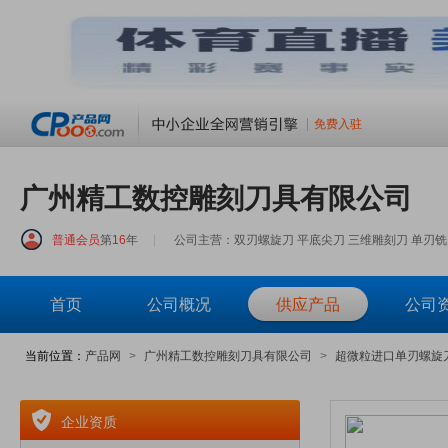
免费入驻
广州精工数控雕刻刀具有限公司
普通会员
第
16
年
|
公司主营：双刃螺旋刀 平底尖刀 三维雕刻刀 单刃铣刀
首页
公司概况
供应产品
公司
当前位置：
产品网
>
广州精工数控雕刻刀具有限公司
>
超微粒进口单刃螺旋
企业资质