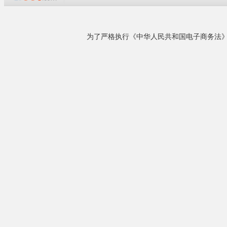
企业概况
苏州本山贸易有限公司专业代理以下世界知名品
牌的硅胶产品：1.美国道康宁
本山贸易现货销
（DOWCORNING）导热膏2.摩利克（Molykote)
润滑油3.施敏打硬（CEMEDINE）硅胶4.信越
（ShinEtsu)导热膏5.岸本产业（SANKOL）润滑
油6.关东化成(KantoKasei)润滑油7.美国
Humis......
详细了解
相关产品
¥2.00
SE9189L