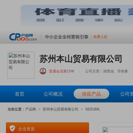
免费入驻
苏州本山贸易有限公司
普通会员
第
15
年
|
公司主营：润滑油、导热膏
首页
公司概况
供应产品
公司
当前位置：
产品网
>
苏州本山贸易有限公司
>
SE9189L
企业资质