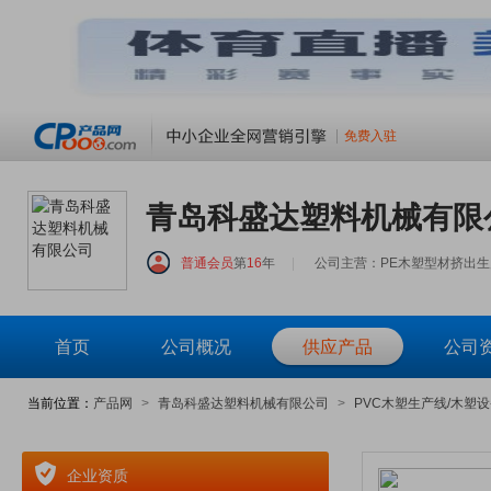
免费入驻
青岛科盛达塑料机械有限
普通会员
第
16
年
|
公司主营：PE木塑型材挤出生
首页
公司概况
供应产品
公司
当前位置：
产品网
>
青岛科盛达塑料机械有限公司
>
PVC木塑生产线/木塑设
企业资质