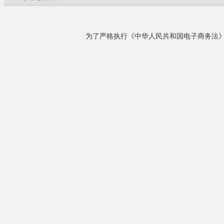
企业概况
青岛科盛达塑料机械有限公司位于山东省胶州
市，是主要生产塑料机械挤出设备的专业厂家，
PVC木塑生产
主要产品有：PE、PP、PVC木塑型材生产线、
PVC
木塑生产
塑料中空格子板生产线、PP-R冷热水管生产线、
遮阳系列；其
PVC供排水管、穿线管生产线、PE燃气供水管生
形、环保等特
产线、中空壁缠绕管生产线、PVC透明片材生产
线、PP、PE、PVC、PC、ABS......
详细了解
相关产品
¥135000.00
发泡型材生产设备/木...