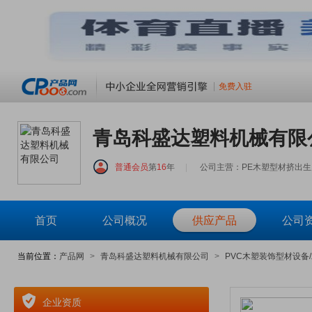
免费入驻
青岛科盛达塑料机械有限
普通会员
第
16
年
|
公司主营：PE木塑型材挤出生
首页
公司概况
供应产品
公司
当前位置：
产品网
>
青岛科盛达塑料机械有限公司
>
PVC木塑装饰型材设备
企业资质