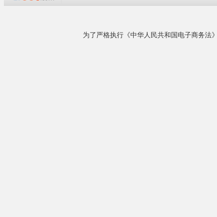
企业概况
青岛科盛达塑料机械有限公司位于山东省胶州
市，是主要生产塑料机械挤出设备的专业厂家，
PVC木塑装
主要产品有：PE、PP、PVC木塑型材生产线、
PVC木塑装
塑料中空格子板生产线、PP-R冷热水管生产线、
钻孔、上钉，
PVC供排水管、穿线管生产线、PE燃气供水管生
防水防腐建材
产线、中空壁缠绕管生产线、PVC透明片材生产
系列；百叶窗
线、PP、PE、PVC、PC、ABS......
等），具有天
运场馆、大型
详细了解
相关产品
¥135000.00
发泡型材生产设备/木...