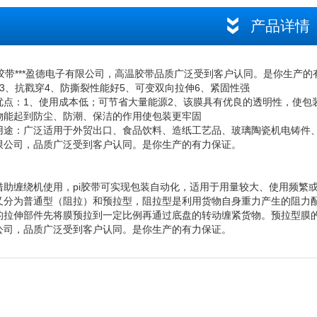
产品详情
胶带***盈德电子有限公司，
高温胶带
品质广泛受到客户认同。是你生产的
上3、抗戳穿4、防撕裂性能好5、可变双向拉伸6、紧固性强
优点：1、使用成本低；可节省大量能源2、该膜具有优良的透明性，使包装
物能起到防尘、防潮、保洁的作用使包装更牢固
用途：广泛适用于外贸出口、食品饮料、造纸工艺品、玻璃陶瓷机电铸件、
限公司，品质广泛受到客户认同。是你生产的有力保证。
借助缠绕机使用，
pi胶带
可实现包装自动化，适用于用量较大、使用频繁
又分为普通型（阻拉）和预拉型，阻拉型是利用货物自身重力产生的阻力
的拉伸部件先将膜预拉到一定比例再通过底盘的转动缠紧货物。预拉型膜的
公司，品质广泛受到客户认同。是你生产的有力保证。