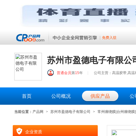
免费入驻
苏州市盈德电子有限公
普通会员
第
15
年
|
公司主营：高温胶带,高温双
首页
公司概况
供应产品
公
当前位置：
产品网
>
苏州市盈德电子有限公司
>
常州缠绕膜|台州缠绕膜
企业资质