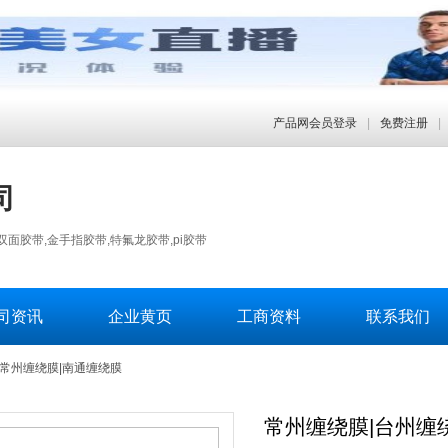
产品网会员登录
|
免费注册
|
司
面胶带,金手指胶带,特氟龙胶带,pi胶带
司资讯
企业黄页
工商资料
联系我们
|常州缠绕膜|南通缠绕膜
常州缠绕膜|台州缠