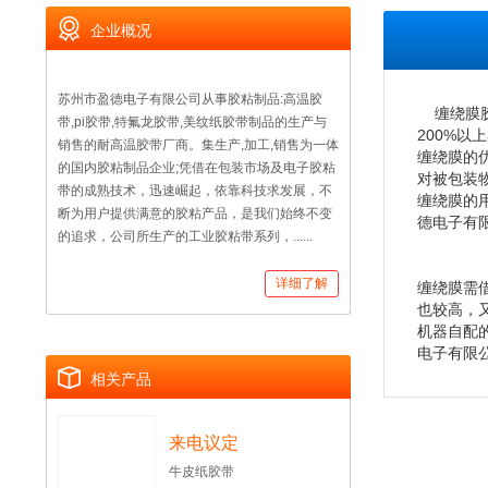
企业概况
苏州市盈德电子有限公司从事胶粘制品:高温胶
缠绕膜
带,pi胶带,特氟龙胶带,美纹纸胶带制品的生产与
200%以
销售的耐高温胶带厂商。集生产,加工,销售为一体
缠绕膜的
的国内胶粘制品企业;凭借在包装市场及电子胶粘
对被包装
带的成熟技术，迅速崛起，依靠科技求发展，不
缠绕膜的
断为用户提供满意的胶粘产品，是我们始终不变
德电子有
的追求，公司所生产的工业胶粘带系列，......
详细了解
缠绕膜需
也较高，
机器自配
电子有限
相关产品
来电议定
牛皮纸胶带