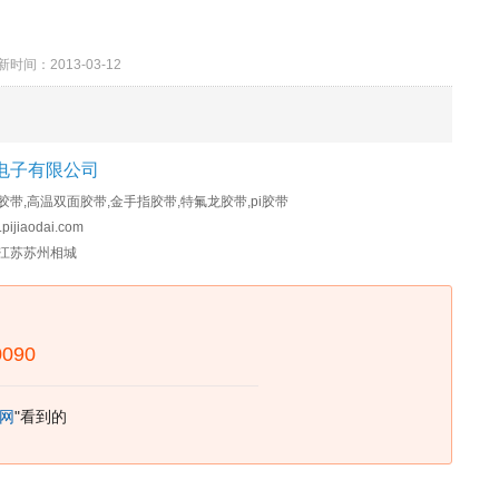
：2013-03-12
电子有限公司
胶带,高温双面胶带,金手指胶带,特氟龙胶带,pi胶带
pijiaodai.com
江苏苏州相城
0090
网
"看到的