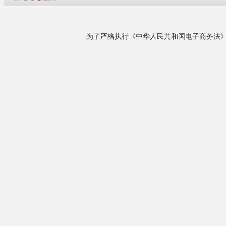
企业概况
德州艾富莱空调营销服务中心隶属德州艾富莱空
调设备有限公司管理，主要经营中央空调主机和
中央空调末端两大品牌。本着服务于客户，在工
程设计、选型、报价、工程优化方面真正实现一
产 品 说 明
站式服务；为提高服务效率，联合德州空调生产
ZK 系列组
企业建立业务合作及股份加盟关系，成为现代农
上，引进**
业大棚温室空调专业企业，中央空调系列产品开
有消声功能。
发、生......
烟、食品、精
详细了解
ZK 系列组合
300000m
平。
相关产品
一、机组特点
1 、独特
等功能段**
来电议定
成电路无尘室
形尺寸的需要
济南正庄农业大棚移动...