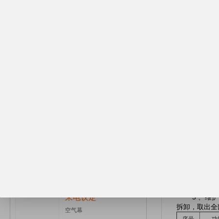
2 、合理
件将机组连接
不变形。箱体
来电议定
无氟聚氨脂封
邢台区域使用小型地源...
牢固，更耐用
颖独特，刚性
3 、性能保
来电议定
管串铝片换热
铝）复合管可
车间风冷模块机组成品
风机采用国内*
机，安装于风
长电动机寿命
¥700.00
小居室使用壁挂水空调...
4 、运转
的电机、风机
平衡校正，运
来电议定
5 、维护
拆卸，取出全
空气幕