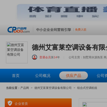
免费入驻
德州艾富莱空调设备有限
普通会员
第
14
年
|
公司主营：别墅用水源热泵 商
首页
公司概况
供应产品
公司
当前位置：
产品网
>
德州艾富莱空调设备有限公司
>
组合式空调机组
企业资质