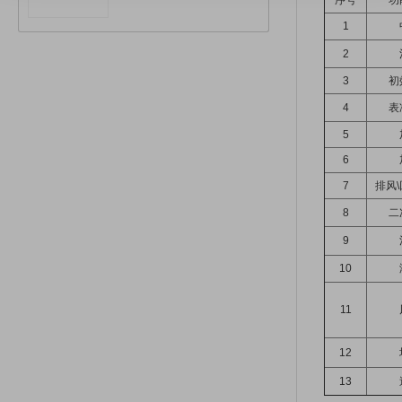
序号
功
1
2
3
初
4
表
5
6
7
排风\
8
二
9
10
11
12
13